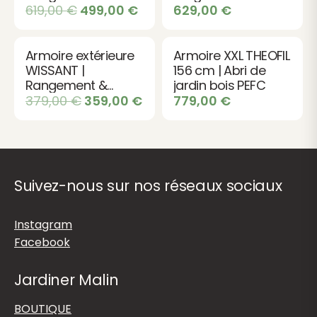
plat design
619,00
€
499,00
€
629,00
€
Armoire extérieure
Armoire XXL THEOFIL
WISSANT |
156 cm | Abri de
Rangement &
jardin bois PEFC
cabane bois
379,00
€
359,00
€
779,00
€
Suivez-nous sur nos réseaux sociaux
Instagram
Facebook
Jardiner Malin
BOUTIQUE