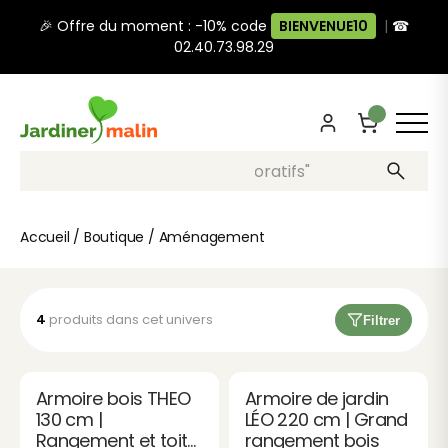
🎉 Offre du moment : -10% code
BIENVENUE10
|
☎
02.40.73.98.29
Recherche, ex: "pots décoratifs"
Accueil
/
Boutique
/
Aménagement
Aménagement
4
produits dans cet univers
Filtrer
Aménagez votre jardin selon vos envies avec une
sélection complète d’équipements sélectionnés pour
leur qualité. et leur durabilité.
Armoire bois THEO
Armoire de jardin
130 cm |
LÉO 220 cm | Grand
Rangement et toit
rangement bois