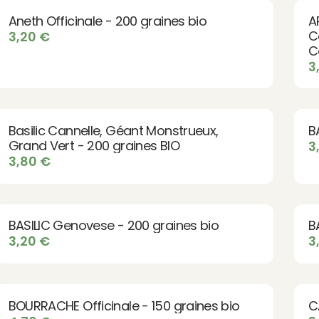
Aneth Officinale - 200 graines bio
A
C
3,20
€
C
g
3
Basilic Cannelle, Géant Monstrueux,
B
Grand Vert - 200 graines BIO
3
3,80
€
BASILIC Genovese - 200 graines bio
B
3,20
€
3
BOURRACHE Officinale - 150 graines bio
C