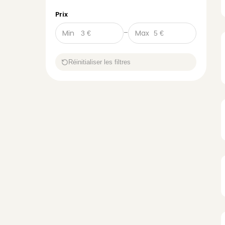
Prix
Min
–
Max
Réinitialiser les filtres