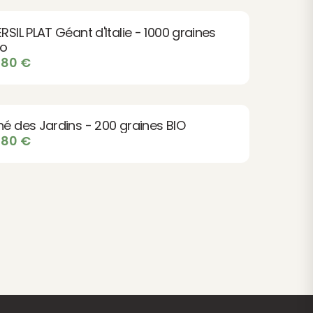
ERSIL PLAT Géant d'Italie - 1000 graines
io
,80
€
hé des Jardins - 200 graines BIO
,80
€