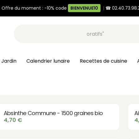
 Offre du moment : -10% code
BIENVENUE10
|
☎ 02.40.73.98.
Recherche, ex: "pots décoratifs"
 Jardin
Calendrier lunaire
Recettes de cuisine
Absinthe Commune - 1500 graines bio
A
4,70
€
4