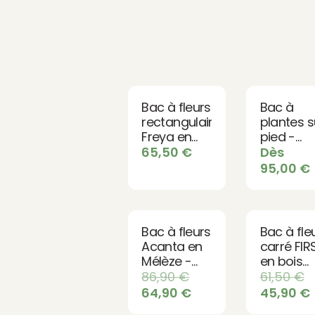
Bac à fleurs
Bac à
rectangulaire
plantes s
Freya en
pied -
mélèze
Potager
65,50
€
Dès
surélevé 
95,00
€
hauteur 
bois
Bac à fleurs
Bac à fle
Acanta en
carré FIR
Mélèze -
en bois
Bois naturel
traité
86,90
€
61,50
€
imputrescible
64,90
€
45,90
€