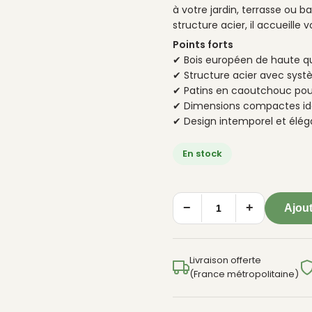
à votre jardin, terrasse ou 
structure acier, il accueille 
Points forts
✔ Bois européen de haute qu
✔ Structure acier avec syst
✔ Patins en caoutchouc pour
✔ Dimensions compactes idé
✔ Design intemporel et élég
En stock
−
+
Ajout
quantité
de
Bac
Livraison offerte
à
(France métropolitaine)
fleurs
carré