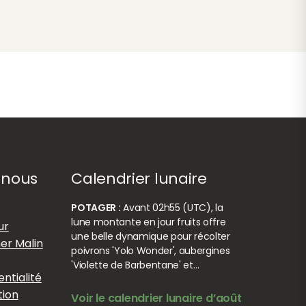
-nous
Calendrier lunaire
POTAGER :
Avant 02h55 (UTC), la
lune montante en jour fruits offre
ur
une belle dynamique pour récolter
er Malin
poivrons 'Yolo Wonder', aubergines
'Violette de Barbentane' et…
entialité
tion
Voir le calendrier lunaire d’août