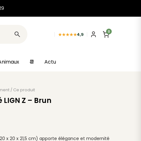
29
0
★★★★★
4,9
Animaux
📆
Actu
ment
/
Ce produit
é LIGN Z – Brun
 (20 x 20 x 21,5 cm) apporte élégance et modernité