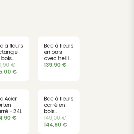
c à fleurs
Bac à fleurs
ctangle
en bois
 bois
avec treillis
TOCKHOLM
Lign Z
9,90
€
139,90
€
5,00
€
c Acier
Bac à fleurs
rten
carré en
rré - 24L
bois
Vendôme
4,90
€
149,00
€
144,90
€