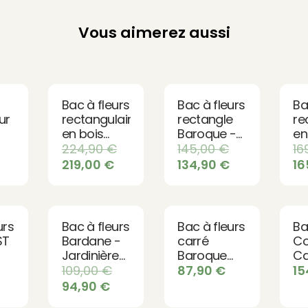
Vous aimerez aussi
Bac à fleurs
Bac à fleurs
Ba
ur
rectangulaire
rectangle
re
en bois
Baroque -
en
Vendôme
Design
S
224,90
€
145,00
€
16
en
intemporel
219,00
€
134,90
€
16
en
en bois
urs
Bac à fleurs
Bac à fleurs
Ba
ST
Bardane -
carré
Co
Jardinière
Baroque
Ca
en bois FSC
58L
109,00
€
87,90
€
15
94,90
€