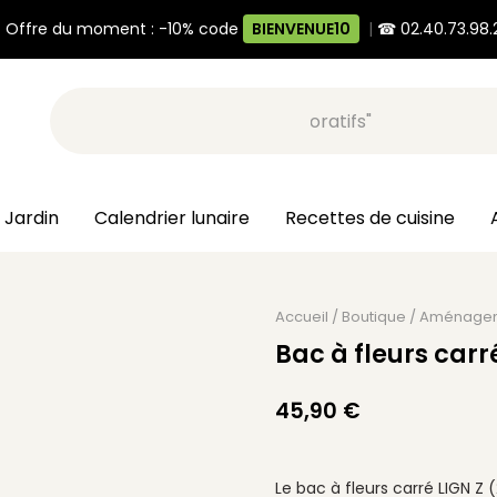
 Offre du moment : -10% code
BIENVENUE10
|
☎ 02.40.73.98.
Recherche, ex: "pots décoratifs"
 Jardin
Calendrier lunaire
Recettes de cuisine
Accueil
/
Boutique
/
Aménage
Bac à fleurs carr
45,90
€
Le bac à fleurs carré LIGN Z