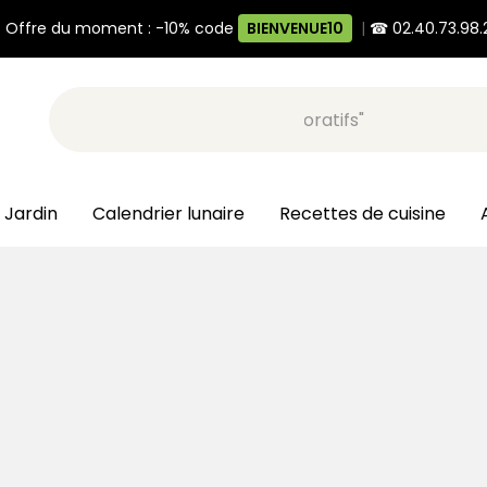
 Offre du moment : -10% code
BIENVENUE10
|
☎ 02.40.73.98.
Recherche, ex: "pots décoratifs"
 Jardin
Calendrier lunaire
Recettes de cuisine