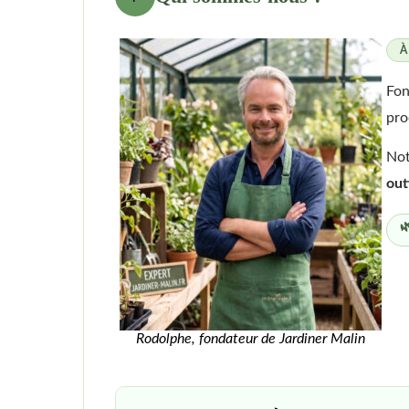
À
Fon
pro
Not
out

Rodolphe, fondateur de Jardiner Malin