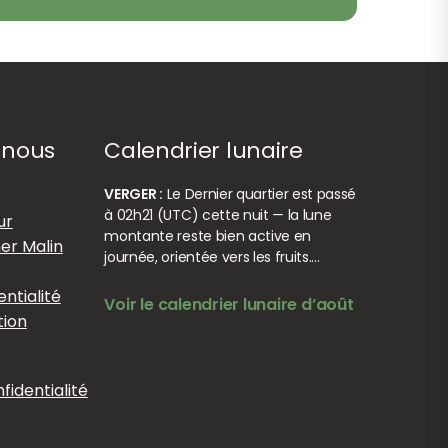
-nous
Calendrier lunaire
VERGER :
Le Dernier quartier est passé
à 02h21 (UTC) cette nuit — la lune
ur
montante reste bien active en
er Malin
journée, orientée vers les fruits.…
entialité
Voir le calendrier lunaire d’août
tion
identialité