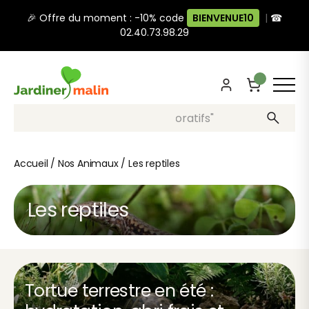
🎉 Offre du moment : -10% code
BIENVENUE10
|
☎
02.40.73.98.29
Recherche, ex: "pots décoratifs"
Accueil
/
Nos Animaux
/
Les reptiles
Les reptiles
Tortue terrestre en été :