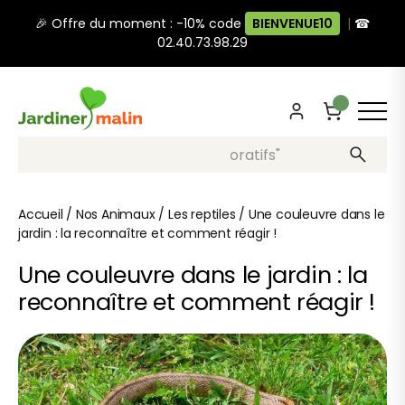
🎉 Offre du moment : -10% code
BIENVENUE10
|
☎
02.40.73.98.29
Recherche, ex: "pots décoratifs"
Accueil
/
Nos Animaux
/
Les reptiles
/
Une couleuvre dans le
jardin : la reconnaître et comment réagir !
Une couleuvre dans le jardin : la
reconnaître et comment réagir !