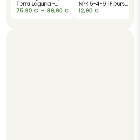
Terra Laguna -
NPK 5-4-9 | Fleurs
Design pour
Plage
du soleil
75,90
€
–
89,90
€
12,90
€
Terrasse et Jardin
de
prix :
75,90 €
à
89,90 €