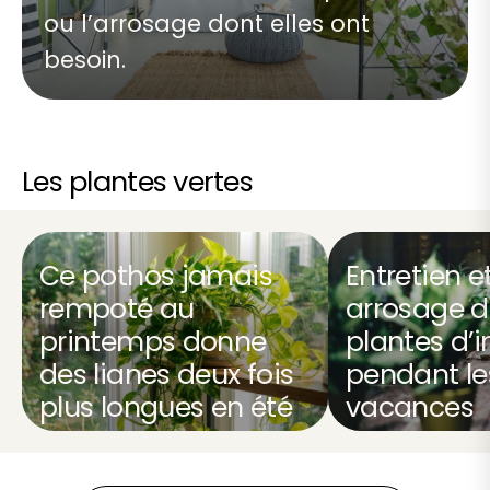
ou l’arrosage dont elles ont
besoin.
Les plantes vertes
Ce pothos jamais
Entretien e
rempoté au
arrosage d
printemps donne
plantes d’i
des lianes deux fois
pendant le
plus longues en été
vacances