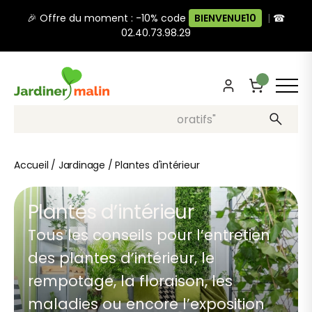
🎉 Offre du moment : -10% code
BIENVENUE10
|
☎
02.40.73.98.29
Recherche, ex: "pots décoratifs"
Accueil
/
Jardinage
/
Plantes d'intérieur
Plantes d’intérieur
Tous les conseils pour l’entretien
des plantes d’intérieur, le
rempotage, la floraison, les
maladies ou encore l’exposition