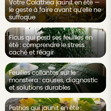
Votre Calathea jaunit en été —
le geste à faire avant qu’elle ne
suffoque
Ficus qui perd ses feuilles en
été : comprendre le stress
caché et réagir
Feuilles collantes sur le
monstera : causes, diagnostic
et solutions durables
Pothos qui jaunit en été :