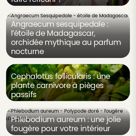
Angraecum sesquipedale :
l’étoile de Madagascar,
orchidée mythique au parfum
nocturne
Cephalotus follicularis : une
plante carnivore à pièges
passifs
Phlebodium aureum : une jolie
fougère pour votre intérieur