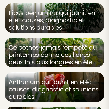
Ficus benjamina qui jaunit en
été : causes, diagnostic et
solutions durables
Ce pothos jamais rempoté au
printemps donne des lianes
deux fois plus longues en été
Anthurium qui jaunit en été :
causes, diagnostic et solutions
durables