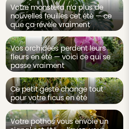
Votre monstera n’a plus de
nouvelles feuilles cet été — ce
que ça révèle vraiment
Vos orchidées perdent leurs
fleurs en été — voici ce qui se
passe vraiment
Ce petit geste change tout
pour votre ficus en été
Votre pothos vous envoie un