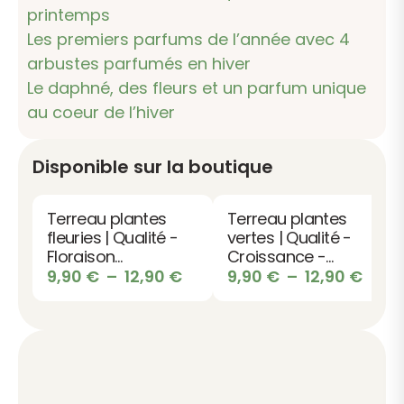
Les premiers parfums de l’année avec 4
arbustes parfumés en hiver
Le daphné, des fleurs et un parfum unique
au coeur de l’hiver
Disponible sur la boutique
Terreau plantes
Terreau plantes
fleuries | Qualité -
vertes | Qualité -
Floraison
Croissance -
abondante -
Plage
Feuillage vert &
Plag
9,90
€
–
12,90
€
9,90
€
–
12,90
€
Couleurs
dense
de
de
éclatantes
prix :
prix :
9,90 €
9,90
à
à
12,90 €
12,90