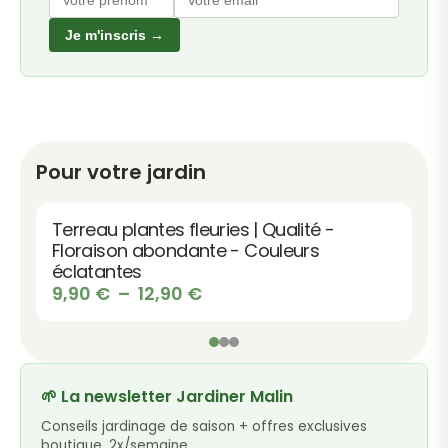
Je m'inscris →
Pour votre jardin
Terreau plantes vertes | Qualité -
Croissance - Feuillage vert & dense
Plage
9,90
€
–
12,90
€
de
prix :
9,90 €
à
🌱 La newsletter Jardiner Malin
12,90 €
Conseils jardinage de saison + offres exclusives
boutique, 2x/semaine.