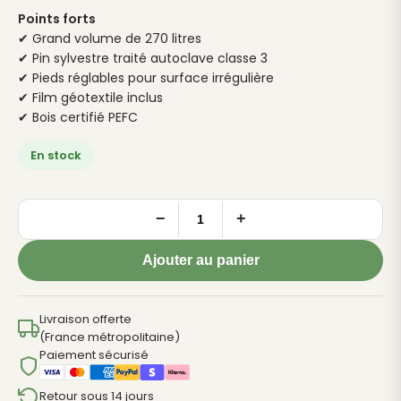
Points forts
✔ Grand volume de 270 litres
✔ Pin sylvestre traité autoclave classe 3
✔ Pieds réglables pour surface irrégulière
✔ Film géotextile inclus
✔ Bois certifié PEFC
En stock
−
+
quantité
de
Ajouter au panier
Carré
Potager
Surélevé
Livraison offerte
(France métropolitaine)
PAPRIKA
Paiement sécurisé
270L
Retour sous 14 jours