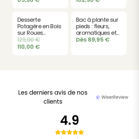
ergonomique
Desserte
Bac à plante sur
Potagère en Bois
pieds : fleurs,
sur Roues
aromatiques et
PRUNELLA - 27L
légumes
129,00
€
Dès
89,95
€
110,00
€
Les derniers avis de nos
WiserReview
clients
4.9