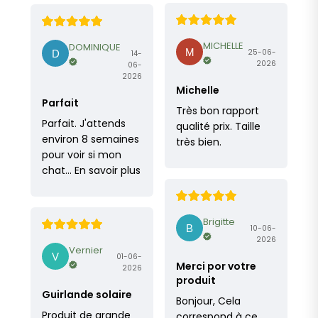
MICHELLE
DOMINIQUE
25-06-
14-
2026
06-
2026
Michelle
Parfait
Très bon rapport
Parfait. J'attends
qualité prix. Taille
environ 8 semaines
très bien.
pour voir si mon
chat…
En savoir plus
Brigitte
10-06-
2026
Vernier
01-06-
Merci por votre
2026
produit
Guirlande solaire
Bonjour, Cela
Produit de grande
correspond à ce