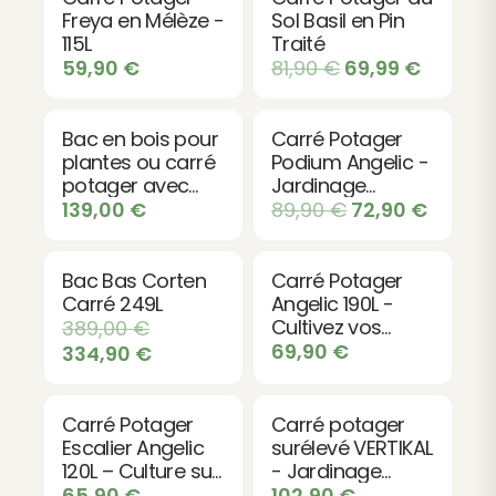
plantations
Freya en Mélèze -
Sol Basil en Pin
Assemblage simplifié grâce aux tutoriels vidéo
115L
Traité
59,90
€
81,90
€
69,99
€
Accès facile pour semis et récolte en hauteur
Transformez votre jardin en espace de culture
productif et accessible avec le carré potager
Bac en bois pour
Carré Potager
plantes ou carré
Podium Angelic -
PAPRIKA. Un investissement malin pour cultiver
potager avec
Jardinage
sainement et abondamment.
treillis
Surélevé et
139,00
€
89,90
€
72,90
€
Ergonomique
Bac Bas Corten
Carré Potager
Carré 249L
Angelic 190L -
Cultivez vos
389,00
€
légumes et
69,90
€
334,90
€
herbes
aromatiques
Carré Potager
Carré potager
Escalier Angelic
surélevé VERTIKAL
120L – Culture sur
- Jardinage
3 Niveaux
vertical
65,90
€
102,90
€