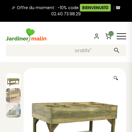
🎉 Offre du moment : -10% code
BIENVENUE10
|
☎
02.40.73.98.29
Recherche, ex: "pots décoratifs"
🔍