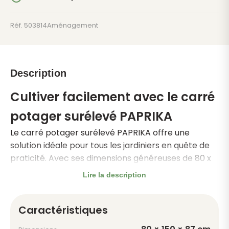
Réf. 503814
Aménagement
Description
Cultiver facilement avec le carré
potager surélevé PAPRIKA
Le carré potager surélevé PAPRIKA offre une
solution idéale pour tous les jardiniers en quête de
praticité. Avec ses dimensions généreuses de 80 x
150 x 87 cm, il propose une surface de culture
Lire la description
exceptionnelle et une capacité de 270 litres pour
accueillir légumes, herbes aromatiques et fleurs en
Caractéristiques
abondance.
Un bois robuste et durable