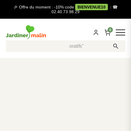
🎉 Offre du moment : -10% code
BIENVENUE10
|
☎
02.40.73.98.29
0
Recherche, ex: "pots décoratifs"