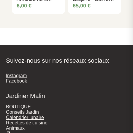
organique naturel
Jardinage
6,00
€
65,00
€
Professionnel
Suivez-nous sur nos réseaux sociaux
Instagram
Facebook
Jardiner Malin
BOUTIQUE
Conseils Jardin
Calendrier lunaire
Recettes de cuisine
Animaux