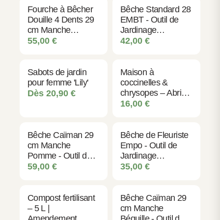
Entretien simple
Fourche à Bêcher
Bêche Standard 28
L'entretien de votre bêche est minimal : un nettoyage
Douille 4 Dents 29
EMBT - Outil de
régulier et un affûtage occasionnel de la lame suffisent
cm Manche
Jardinage
Pomme - Outil
Professionnel
55,00
€
42,00
€
pour maintenir ses performances. Un véritable
Jardin
compagnon de jardin qui demande peu mais offre
Professionnel
beaucoup.
Sabots de jardin
Maison à
pour femme 'Lily'
coccinelles &
chrysopes – Abri
Dès
20,90
€
insectes utiles en
16,00
€
bois
Bêche Caïman 29
Bêche de Fleuriste
cm Manche
Empo - Outil de
Pomme - Outil de
Jardinage
Jardinage
Professionnel
59,00
€
35,00
€
Professionnel
Compost fertilisant
Bêche Caïman 29
– 5 L |
cm Manche
Amendement
Béquille - Outil de