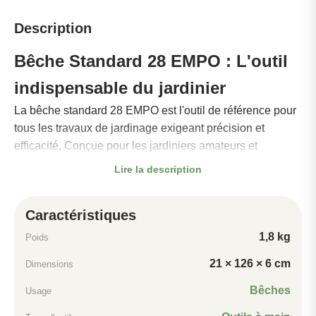
Description
Bêche Standard 28 EMPO : L'outil
indispensable du jardinier
La bêche standard 28 EMPO est l'outil de référence pour
tous les travaux de jardinage exigeant précision et
efficacité. Conçue pour les jardiniers amateurs et
professionnels, cette bêche allie robustesse et
Lire la description
maniabilité pour vous offrir des performances optimales
au quotidien.
Caractéristiques
Caractéristiques techniques
1,8 kg
Poids
Dotée d'une lame de 28 cm de largeur, la bêche EMPO
offre une surface de travail généreuse permettant de
21 × 126 × 6 cm
Dimensions
retourner la terre, de creuser des trous ou de délimiter des
Bêches
Usage
espaces avec une grande efficacité. Le dimensionnement
standard de 28 cm s'avère être le meilleur compromis