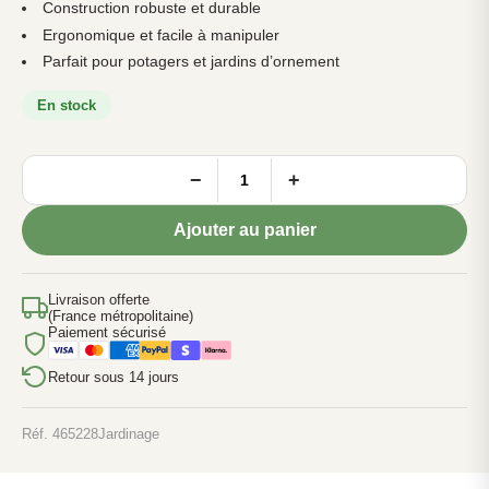
Construction robuste et durable
Ergonomique et facile à manipuler
Parfait pour potagers et jardins d’ornement
En stock
−
+
quantité
de
Bêche
Ajouter au panier
Standard
28
EMPO
Livraison offerte
-
(France métropolitaine)
Outil
Paiement sécurisé
de
Jardinage
Retour sous 14 jours
Professionnel
Réf. 465228
Jardinage