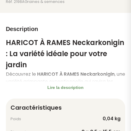
bio
Réf. 2198A
Graines & semences
Description
HARICOT À RAMES Neckarkonigin
: La variété idéale pour votre
jardin
Découvrez le
HARICOT À RAMES Neckarkonigin
, une
variété grimpante exceptionnelle qui ravira les
Lire la description
jardiniers en quête de productivité et de qualité.
Cette variété
rustique et tardive
se distingue par
sa capacité à offrir un excellent rendement, même
Caractéristiques
dans des conditions climatiques difficiles.
0,04 kg
Poids
Caractéristiques principales
Le Neckarkonigin produit de
longues gousses fines