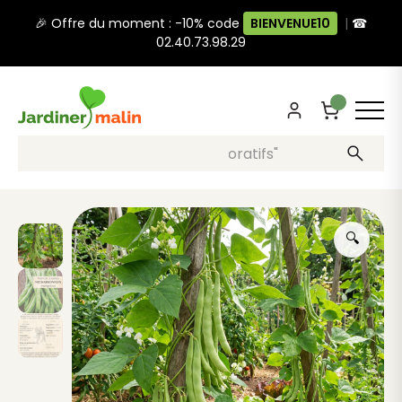
🎉 Offre du moment : -10% code
BIENVENUE10
|
☎
02.40.73.98.29
Recherche, ex: "pots décoratifs"
🔍