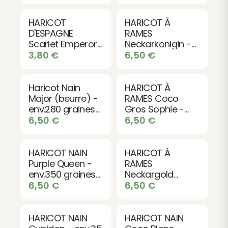
Contenu du sachet
Chaque sachet contient
environ 25 graines
de
HARICOT
HARICOT À
qualité supérieure, sélectionnées avec soin pour
D'ESPAGNE
RAMES
garantir une excellente germination et une
Scarlet Emperor
Neckarkonigin -
- 10 graines BIO
env.190 graines
3,80
€
6,50
€
croissance vigoureuse.
bio
Investissez dans le HARICOT À RAMES Neckarkonigin
pour un jardin productif et savoureux !
Haricot Nain
HARICOT À
Major (beurre) -
RAMES Coco
env.280 graines
Gros Sophie -
bio
env.165 graines
6,50
€
6,50
€
bio
HARICOT NAIN
HARICOT À
Purple Queen -
RAMES
env.350 graines
Neckargold
bio
(beurre) - env.190
6,50
€
6,50
€
graines bio
HARICOT NAIN
HARICOT NAIN