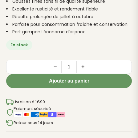
Gousses fines sans fil de qualité supérieure
Excellente rusticité et rendement fiable
Récolte prolongée de juillet à octobre
Parfaite pour consommation fraîche et conservation
Port grimpant économe d’espace
En stock
−
+
quantité
de
Ajouter au panier
HARICOT
À
RAMES
Livraison à 1€90
Neckarkonigin
Paiement sécurisé
-
Retour sous 14 jours
env.25
graines