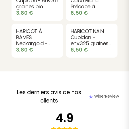
Cupidon - env.35
Coco Blanc
graines bio
Précoce à
Ecosser - env.145
3,80
€
6,50
€
graines bio
HARICOT À
HARICOT NAIN
RAMES
Cupidon -
Neckargold -
env.325 graines
env.25 graines -
bio
3,80
€
6,50
€
Variété Beurre
Grimpante Mi-
précoce bio
Les derniers avis de nos
WiserReview
clients
4.9