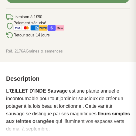
D'INDE
Sauvage
-
Livraison à 1€90
250
graines
Paiement sécurisé
bio
Retour sous 14 jours
Réf. 2176A
Graines & semences
Description
L'
ŒILLET D'INDE Sauvage
est une plante annuelle
incontournable pour tout jardinier soucieux de créer un
potager à la fois beau et fonctionnel. Cette variété
sauvage se distingue par ses magnifiques
fleurs simples
aux teintes orangées
qui illuminent vos espaces verts
de mai à septembre.