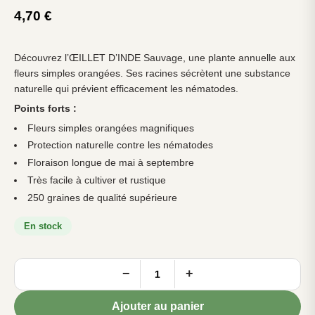
4,70
€
Découvrez l’ŒILLET D’INDE Sauvage, une plante annuelle aux
fleurs simples orangées. Ses racines sécrètent une substance
naturelle qui prévient efficacement les nématodes.
Points forts :
Fleurs simples orangées magnifiques
Protection naturelle contre les nématodes
Floraison longue de mai à septembre
Très facile à cultiver et rustique
250 graines de qualité supérieure
En stock
−
+
quantité
de
ŒILLET
Ajouter au panier