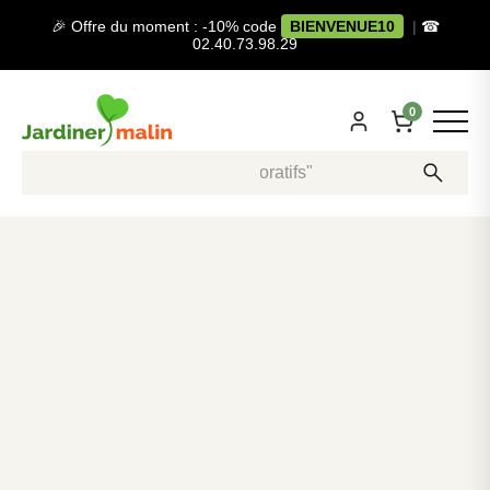
🎉 Offre du moment : -10% code
BIENVENUE10
|
☎
02.40.73.98.29
0
Recherche, ex: "pots décoratifs"