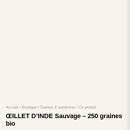
Accueil
/
Boutique
/
Graines & semences
/
Ce produit
ŒILLET D’INDE Sauvage – 250 graines
bio