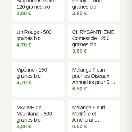
Sulphureus Varié -
Peony - 1500
120 graines bio
graines bio
massifs, bordures ou potagers. Un investissement
3,80
€
3,80
€
minimal pour un rendement maximal en beauté et en
protection naturelle de vos plantes.
Lin Rouge - 500
CHRYSANTHÈME
graines bio
Comestible - 250
graines bio
4,70
€
3,80
€
Vipérine - 150
Mélange Fleuri
graines bio
pour les Oiseaux
Annuelles pour 5 à
4,70
€
20 m² - 20 graines
6,50
€
bio
MAUVE de
Mélange Fleuri
Mauritanie - 500
Mellifère et
graines bio
Améliorant
Annuelles pour 5 à
3,80
€
6,50
€