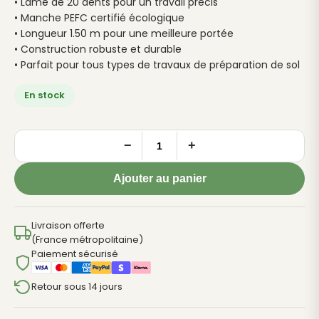
• Lame de 20 dents pour un travail précis
• Manche PEFC certifié écologique
• Longueur 1.50 m pour une meilleure portée
• Construction robuste et durable
• Parfait pour tous types de travaux de préparation de sol
En stock
−
+
quantité
de
Ajouter au panier
Ratissoire
Provençale
20
Livraison offerte
(France métropolitaine)
dents
Paiement sécurisé
1.50
m
Retour sous 14 jours
PEFC
-