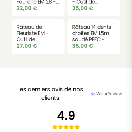
Fourche EM 28 -
- Outil de
Outil de
Jardinage
22,00
€
35,00
€
Jardinage
Professionnel
Professionnel
Râteau de
Râteau 14 dents
Fleuriste EM -
droites EM 1.5m
Outil de
soudé PEFC -
Jardinage
Outil de jardinage
27,00
€
35,00
€
Professionnel
professionnel
Les derniers avis de nos
WiserReview
clients
4.9