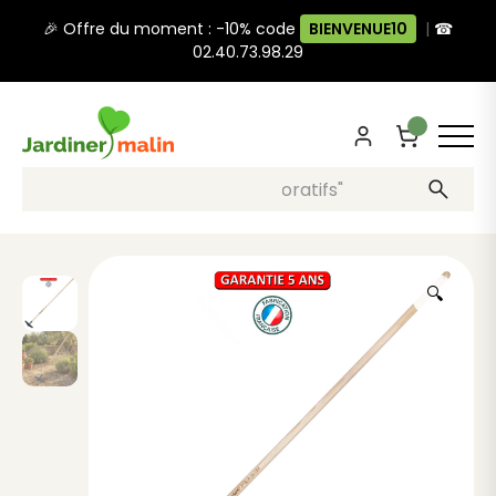
🎉 Offre du moment : -10% code
BIENVENUE10
|
☎
02.40.73.98.29
Recherche, ex: "pots décoratifs"
🔍