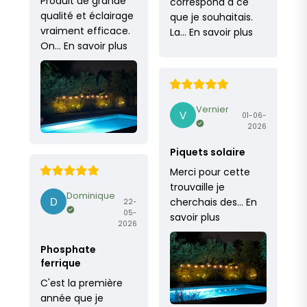
Produit de grande
correspond à ce
qualité et éclairage
que je souhaitais.
vraiment efficace.
La…
En savoir plus
On…
En savoir plus
Vernier
01-06-
2026
Piquets solaire
Merci pour cette
trouvaille je
Dominique
cherchais des…
En
22-
05-
savoir plus
2026
Phosphate
ferrique
C'est la première
année que je