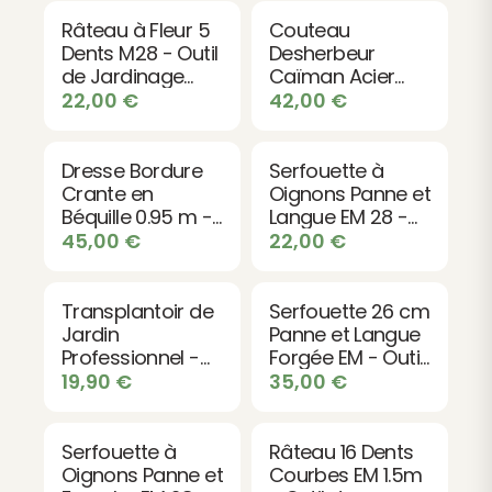
jardinier amateur qu'au professionnel grâce à sa
Râteau à Fleur 5
Couteau
construction solide et fiable.
Dents M28 - Outil
Desherbeur
de Jardinage
Caïman Acier
Avantages pour votre jardin
Professionnel
Trempé PEFC -
22,00
€
42,00
€
Cet outil améliore significativement la qualité de
Outil de
Jardinage
vos préparations de sol. Les 20 dents offrent un grip
Professionnel
Dresse Bordure
Serfouette à
optimal sur le terrain, facilitant l'extraction de
Crante en
Oignons Panne et
cailloux et de débris. Son poids équilibré rend le
Béquille 0.95 m -
Langue EM 28 -
travail moins fatigant et plus rapide, vous
Bordure de
Outil de
45,00
€
22,00
€
permettant de couvrir une plus grande surface en
Jardin
Jardinage
moins de temps.
Professionnelle
Professionnel
Transplantoir de
Serfouette 26 cm
Investir dans une ratissoire provençale de qualité,
Jardin
Panne et Langue
c'est choisir la durabilité et l'efficacité pour vos
Professionnel -
Forgée EM - Outil
projets de jardinage. Un outil qui durera des années
Outil
de Jardinage
19,90
€
35,00
€
Incontournable
Professionnel
et améliorera significativement votre expérience
pour vos
de jardinage au quotidien.
Plantations
Serfouette à
Râteau 16 Dents
Oignons Panne et
Courbes EM 1.5m