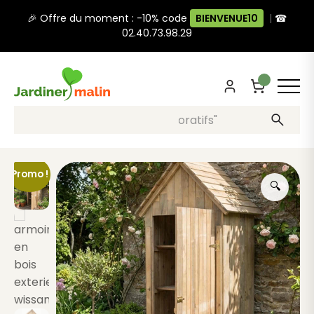
🎉 Offre du moment : -10% code
BIENVENUE10
|
☎
02.40.73.98.29
Recherche, ex: "pots décoratifs"
Promo !
🔍