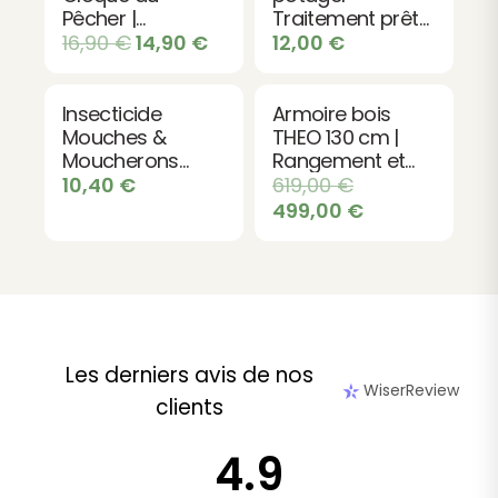
Pêcher |
Traitement prêt
Fongicide bio
à l’emploi bio
16,90
€
14,90
€
12,00
€
efficace
Insecticide
Armoire bois
Mouches &
THEO 130 cm |
Moucherons
Rangement et
500ml | Aérosol
toit plat design
10,40
€
619,00
€
Pyrèthre
499,00
€
Les derniers avis de nos
WiserReview
clients
4.9