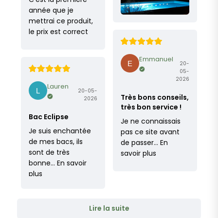
année que je
mettrai ce produit,
le prix est correct
Emmanuel
20-
05-
2026
Lauren
20-05-
Très bons conseils,
2026
très bon service !
Bac Eclipse
Je ne connaissais
Je suis enchantée
pas ce site avant
de mes bacs, ils
de passer…
En
sont de très
savoir plus
bonne…
En savoir
plus
Lire la suite