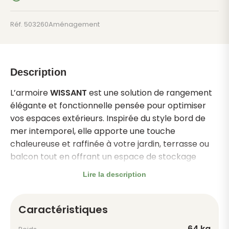
cabane
bois
Réf. 503260
Aménagement
Description
L’armoire
WISSANT
est une solution de rangement
élégante et fonctionnelle pensée pour optimiser
vos espaces extérieurs. Inspirée du style bord de
mer intemporel, elle apporte une touche
chaleureuse et raffinée à votre jardin, terrasse ou
balcon tout en offrant un espace de stockage
pratique et sécurisé.
Lire la description
Avec ses dimensions généreuses de
193 x 93 x 60
cm
, elle permet de ranger facilement outils de
Caractéristiques
jardinage, accessoires, coussins d’extérieur ou
petits équipements. Son volume intérieur est conçu
64 kg