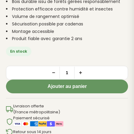
Bois durable issu de forêts gérées responsablement
Protection efficace contre humidité et insectes
Volume de rangement optimisé
Sécurisation possible par cadenas
Montage accessible
Produit fiable avec garantie 2 ans
En stock
−
+
quantité
de
Ajouter au panier
Armoire
extérieure
WISSANT
Livraison offerte
(France métropolitaine)
|
Paiement sécurisé
Rangement
&
Retour sous 14 jours