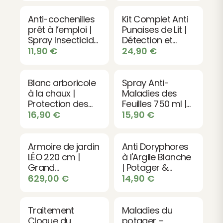
Rangement d’outils de jardin
Stockage de coussins et accessoires d’extérieur
Anti-cochenilles
Kit Complet Anti
prêt à l’emploi |
Punaises de Lit |
Armoire de terrasse ou balcon
Spray Insecticide
Détection et
Espace de rangement sécurisé en extérieur
choc
Traitement
11,90
€
24,90
€
Chambre
Blanc arboricole
Spray Anti-
à la chaux |
Maladies des
Protection des
Feuilles 750 ml |
arbres contres
Fongicide Soufre
16,90
€
15,90
€
les parasites et
Bio
maladies
Armoire de jardin
Anti Doryphores
LÉO 220 cm |
à l'Argile Blanche
Grand
| Potager &
rangement bois
Verger
629,00
€
14,90
€
Traitement
Maladies du
Cloque du
potager –