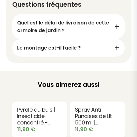
Questions fréquentes
L’assemblage est simple et accessible, et l’armoire
bénéficie d’une
garantie 2 ans Cerland
, pour une
Quel est le délai de livraison de cette
installation en toute sérénité.
armoire de jardin ?
Caractéristiques
Le montage est-il facile ?
Dimensions :
193 x 93 x 60 cm
Structure en
pin sylvestre certifié PEFC®
Traitement
autoclave classe 3 vert
Design bord de mer intemporel
Vous aimerez aussi
Loquet avec option cadenas
Personnalisable après 1 an
Garantie 2 ans
Pyrale du buis |
Spray Anti
Insecticide
Punaises de Lit
concentré -
500 ml |
Efficacité
Traitement
11,90
€
11,90
€
Utilisations
renforcée
Géraniol