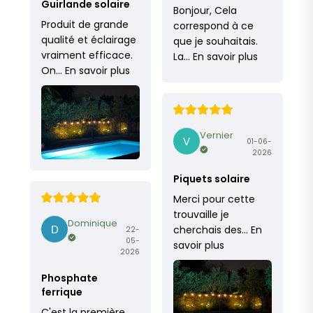
Guirlande solaire
Bonjour, Cela
Produit de grande
correspond à ce
qualité et éclairage
que je souhaitais.
vraiment efficace.
La…
En savoir plus
On…
En savoir plus
Vernier
01-06-
2026
Piquets solaire
Merci pour cette
trouvaille je
Dominique
cherchais des…
En
22-
05-
savoir plus
2026
Phosphate
ferrique
C'est la première