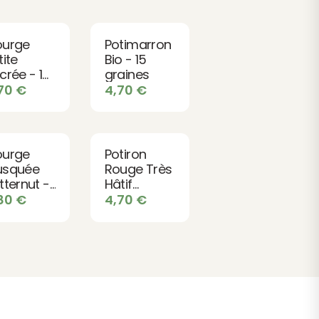
urge
Potimarron
tite
Bio - 15
crée - 15
graines
aines bio
,70
€
4,70
€
urge
Potiron
usquée
Rouge Très
tternut -
Hâtif
 graines
d'Étampes
,80
€
4,70
€
o
- 15 graines
bio