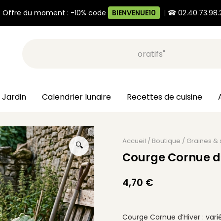
 Offre du moment : -10% code
BIENVENUE10
|
☎ 02.40.73.98.
Recherche, ex: "pots décoratifs"
 Jardin
Calendrier lunaire
Recettes de cuisine
Accueil
/
Boutique
/
Graines &
🔍
Courge Cornue d’
4,70
€
Courge Cornue d’Hiver : vari