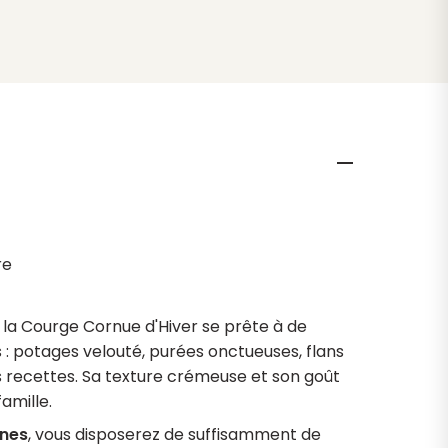
s
re
s
 la Courge Cornue d'Hiver se prête à de
 potages velouté, purées onctueuses, flans
s recettes. Sa texture crémeuse et son goût
famille.
ines
, vous disposerez de suffisamment de