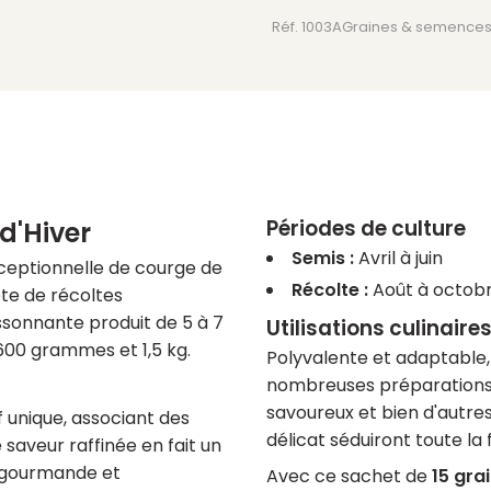
-
Réf. 1003A
Graines & semence
15
graines
bio
Périodes de culture
d'Hiver
Semis :
Avril à juin
ceptionnelle de courge de
Récolte :
Août à octob
ête de récoltes
ssonnante produit de 5 à 7
Utilisations culinaire
600 grammes et 1,5 kg.
Polyvalente et adaptable,
nombreuses préparations :
savoureux et bien d'autre
if unique, associant des
délicat séduiront toute la 
saveur raffinée en fait un
e gourmande et
Avec ce sachet de
15 gra