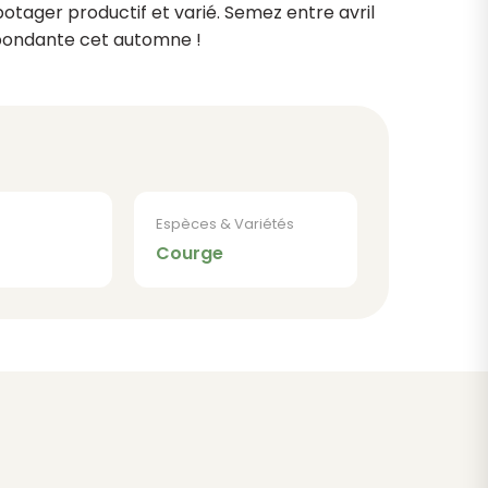
tager productif et varié. Semez entre avril
abondante cet automne !
Espèces & Variétés
Courge