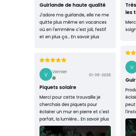
Guirlande de haute qualité
Très
les
J'adore ma guirlande, elle ne me
quitte plus même en vacances
Merci
où en l'emmène c'est joli, festif
soig
et en plus ça…
En savoir plus
Vernier
01-06-2026
Guir
Piquets solaire
Produ
Merci pour cette trouvaille je
écla
cherchais des piquets pour
peut
éclairer un mur en pierre et c'est
l'ins
parfait, la lumière…
En savoir plus