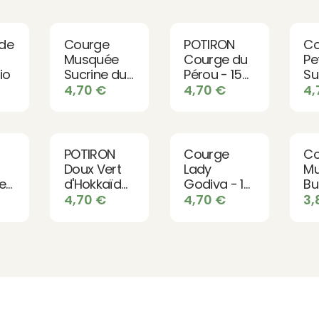
de
Courge
POTIRON
Co
Musquée
Courge du
Pe
io
Sucrine du
Pérou - 15
Su
Berry - 15
graines bio
gr
4,70
€
4,70
€
4
graines BIO
POTIRON
Courge
Co
Doux Vert
Lady
M
e
d'Hokkaïdo
Godiva - 15
Bu
- 15 graines
graines bio
15
4,70
€
4,70
€
3
io
bio
bi