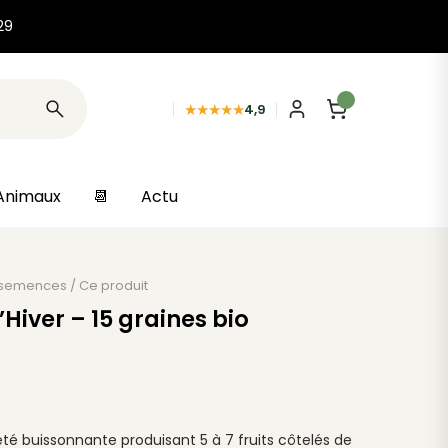
29
★★★★★
4,9
Animaux
📆
Actu
 semences
/
Ce produit
Hiver – 15 graines bio
été buissonnante produisant 5 à 7 fruits côtelés de