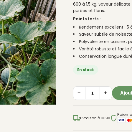
600 à 1,5 kg. Saveur délicat
purées et flans.
Points forts :
Rendement excellent : 5 à 
Saveur subtile de noiset
Polyvalente en cuisine : p
Variété robuste et facile à
Conservation longue duré
En stock
−
+
Ajout
quantité
de
Courge
Paieme
Cornue
Livraison à 1€90
d'Hiver