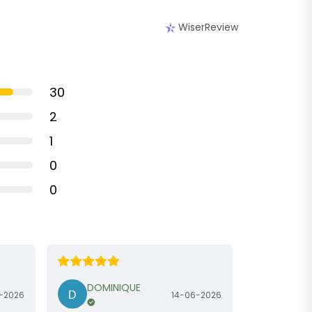
WiserReview
30
2
1
0
0
DOMINIQUE
-2026
14-06-2026