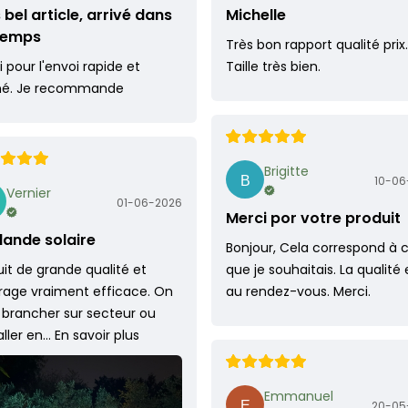
 bel article, arrivé dans
Michelle
 temps
Très bon rapport qualité prix.
 pour l'envoi rapide et
Taille très bien.
né. Je recommande
Brigitte
10-06
Vernier
01-06-2026
Merci por votre produit
lande solaire
Bonjour, Cela correspond à 
it de grande qualité et
que je souhaitais. La qualité 
irage vraiment efficace. On
au rendez-vous. Merci.
 brancher sur secteur ou
taller en…
En savoir plus
Emmanuel
20-05