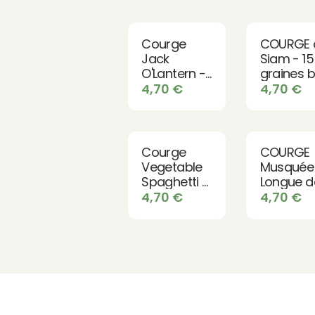
Courge
COURGE 
Jack
Siam - 15
O'Lantern -
graines b
15 graines
4,70
€
4,70
€
bio
Courge
COURGE
Vegetable
Musquée
Spaghetti -
Longue d
15 graines
Nice - 15
4,70
€
4,70
€
BIO
graines b