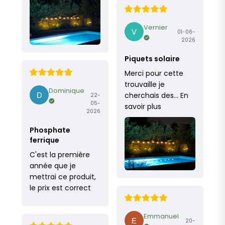
Vernier
01-06-
2026
Piquets solaire
Merci pour cette
trouvaille je
Dominique
cherchais des…
En
22-
05-
savoir plus
2026
Phosphate
ferrique
C'est la première
année que je
mettrai ce produit,
le prix est correct
Emmanuel
20-