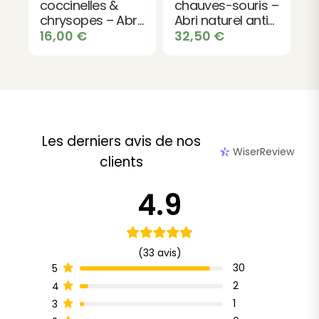
coccinelles &
chauves-souris –
chrysopes – Abri
Abri naturel anti-
insectes utiles en
moustiques
16,00
€
32,50
€
bois
Les derniers avis de nos
WiserReview
clients
4.9
(33 avis)
30
5
2
4
1
3