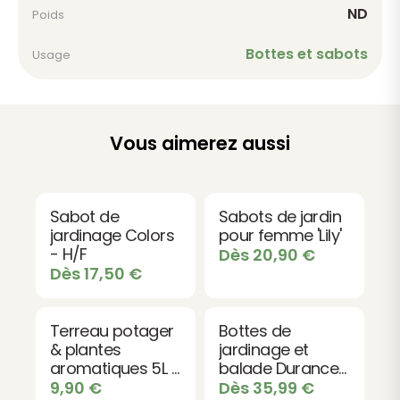
pour sa
légèreté
, sa
résistance
et son
ND
Poids
imperméabilité
. Ces caractéristiques font des
sabots MELLOW un choix idéal pour un usage
Bottes et sabots
Usage
quotidien, aussi bien au jardin qu’à la maison.
Leur design soigné, avec une
première imprimée
et
une
semelle contrastée
, apporte une touche
Vous aimerez aussi
moderne et discrète. Simples, confortables et
faciles à vivre, ils s’enfilent rapidement et
accompagnent toutes les activités du quotidien,
sans contrainte.
Sabot de
Sabots de jardin
jardinage Colors
pour femme 'Lily'
Les sabots MELLOW combinent ainsi douceur,
- H/F
Dès
20,90
€
légèreté et style, pour profiter pleinement de vos
Dès
17,50
€
espaces extérieurs comme intérieurs, en toute
simplicité.
Terreau potager
Bottes de
& plantes
jardinage et
aromatiques 5L |
balade Durance
Qualité -
- couleur Kaki ou
9,90
€
Dès
35,99
€