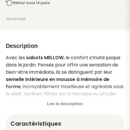
H/F
Retour sous 14 jours
Jardinage
Description
Avec les
sabots MELLOW
, le confort s’invite jusque
dans le jardin. Pensés pour offrir une sensation de
bien-être immédiate, ils se distinguent par leur
semelle intérieure en mousse à mémoire de
forme
, incroyablement moelleuse et agréable sous
le pied. Jardiner, flâner sur la terrasse ou circuler
entre la maison et l’extérieur devient un véritable
Lire la description
moment de détente.
La tige et la semelle sont conçues en
caoutchouc
Caractéristiques
synthétique à base d’EVA
, une matière reconnue