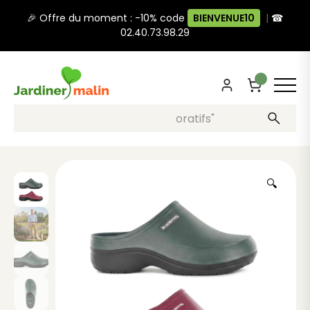
🎉 Offre du moment : -10% code
BIENVENUE10
|
☎
02.40.73.98.29
Recherche, ex: "pots décoratifs"
🔍