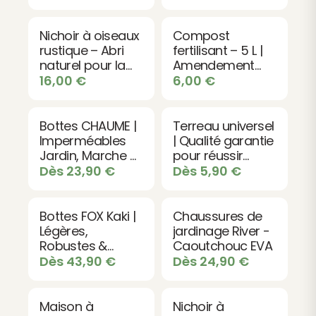
Croissance -
Bleu - H/F
Récolte
abondante
Nichoir à oiseaux
Compost
rustique – Abri
fertilisant – 5 L |
naturel pour la
Amendement
nidification
organique
16,00
€
6,00
€
naturel
Bottes CHAUME |
Terreau universel
Imperméables
| Qualité garantie
Jardin, Marche &
pour réussir
Bêchage
toutes les
Dès
23,90
€
Dès
5,90
€
plantations
Bottes FOX Kaki |
Chaussures de
Légères,
jardinage River -
Robustes &
Caoutchouc EVA
Imperméables
Dès
43,90
€
Dès
24,90
€
Maison à
Nichoir à