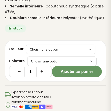
(à base d’EVA)
Semelle intérieure
: Caoutchouc synthétique (à base
d’EVA)
Doublure semelle intérieure
: Polyester (synthétique)
En stock
Couleur
Pointure
−
+
Ajouter au panier
quantité
de
Sabots
Expédition le 17 août
de
Livraison offerte dès 69€
jardin
Paiement sécurisé
'Mellow'