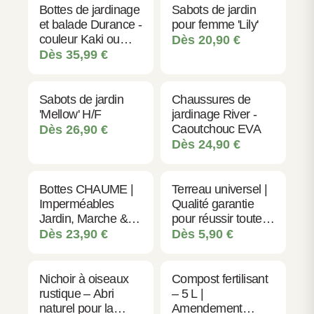
Bottes de jardinage
Sabots de jardin
et balade Durance -
pour femme 'Lily'
couleur Kaki ou
Dès
20,90
€
Bleu - H/F
Dès
35,99
€
Sabots de jardin
Chaussures de
'Mellow' H/F
jardinage River -
Caoutchouc EVA
Dès
26,90
€
Dès
24,90
€
Bottes CHAUME |
Terreau universel |
Imperméables
Qualité garantie
Jardin, Marche &
pour réussir toutes
Bêchage
les plantations
Dès
23,90
€
Dès
5,90
€
Nichoir à oiseaux
Compost fertilisant
rustique – Abri
– 5 L |
naturel pour la
Amendement