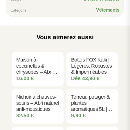
Thu Jun 25 2026 12:32:39 GMT+0000 (Coordinated Universa
Vêtements
Catégorie
Vous aimerez aussi
Maison à
Bottes FOX Kaki |
coccinelles &
Légères, Robustes
chrysopes – Abri
& Imperméables
insectes utiles en
16,00
€
Dès
43,90
€
bois
Nichoir à chauves-
Terreau potager &
souris – Abri naturel
plantes
anti-moustiques
aromatiques 5L |
Qualité -
32,50
€
9,90
€
Croissance -
Récolte abondante