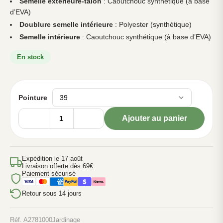
Semelle extérieure-talon
: Caoutchouc synthétique (à base
d’EVA)
Doublure semelle intérieure
: Polyester (synthétique)
Semelle intérieure
: Caoutchouc synthétique (à base d’EVA)
En stock
Pointure
Ajouter au panier
quantité
de
Sabot
de
jardinage
Expédition le 17 août
Livraison offerte dès 69€
Colors
Paiement sécurisé
-
H/F
Retour sous 14 jours
Réf. A2781000
Jardinage