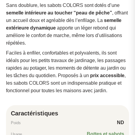
Sans doublure, les sabots COLORS sont dotés d’une
semelle intérieure au toucher “peau de pêche”
, offrant
un accueil doux et agréable dès l’enfilage. La
semelle
extérieure dynamique
apporte un léger rebond qui
améliore le confort de marche, même lors d’utilisations
répétées.
Faciles à enfiler, confortables et polyvalents, ils sont
idéals pour les petits travaux de jardinage, les passages
rapides au potager, les moments de détente au jardin ou
les tâches du quotidien. Proposés à un
prix accessible
,
les sabots COLORS sont un indispensable pratique et
fonctionnel pour toutes les maisons avec jardin.
Avis clients
Sabot de jardinage Colors - H/F
Caractéristiques
MICHELLE
Rating: 5/5
ND
Poids
Michelle
Très bon rapport qualité prix. Taille très bien.
Bottes et sabots
Usage