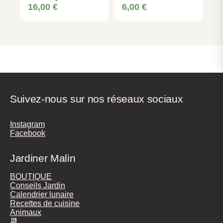
nidification
organique naturel
16,00
€
6,00
€
Suivez-nous sur nos réseaux sociaux
Instagram
Facebook
Jardiner Malin
BOUTIQUE
Conseils Jardin
Calendrier lunaire
Recettes de cuisine
Animaux
📆