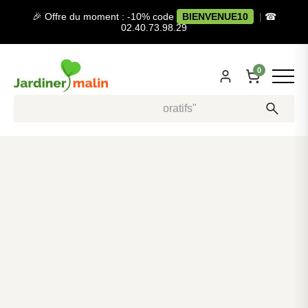
🎉 Offre du moment : -10% code
BIENVENUE10
|
☎
02.40.73.98.29
0
Recherche, ex: "pots décoratifs"