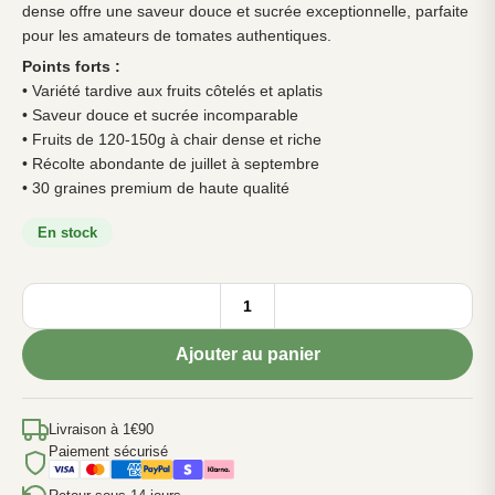
dense offre une saveur douce et sucrée exceptionnelle, parfaite
pour les amateurs de tomates authentiques.
Points forts :
• Variété tardive aux fruits côtelés et aplatis
• Saveur douce et sucrée incomparable
• Fruits de 120-150g à chair dense et riche
• Récolte abondante de juillet à septembre
• 30 graines premium de haute qualité
En stock
quantité
de
TOMATE
Ajouter au panier
Noire
de
Crimée
Livraison à 1€90
-
Paiement sécurisé
30
graines
bio