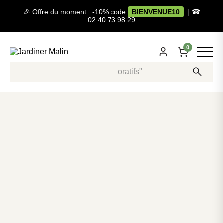
🎉 Offre du moment : -10% code
BIENVENUE10
|
☎
02.40.73.98.29
0
Recherche, ex: "pots décoratifs"