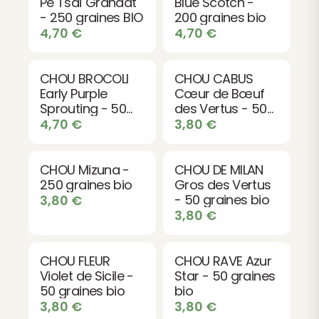
Pe Tsaï Granaat
Blue Scotch -
parfaitement à tous les amateurs de légumes sains
- 250 graines BIO
200 graines bio
et nutritifs.
4,70
€
4,70
€
Contenu du sachet :
50 graines de qualité
supérieure garantissant une bonne germination.
CHOU BROCOLI
CHOU CABUS
Early Purple
Cœur de Bœuf
Sprouting - 50
des Vertus - 50
graines bio
graines bio
4,70
€
3,80
€
CHOU Mizuna -
CHOU DE MILAN
250 graines bio
Gros des Vertus
- 50 graines bio
3,80
€
3,80
€
CHOU FLEUR
CHOU RAVE Azur
Violet de Sicile -
Star - 50 graines
50 graines bio
bio
3,80
€
3,80
€