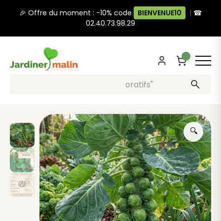
🎉 Offre du moment : -10% code
BIENVENUE10
|
☎
02.40.73.98.29
Recherche, ex: "pots décoratifs"
🔍