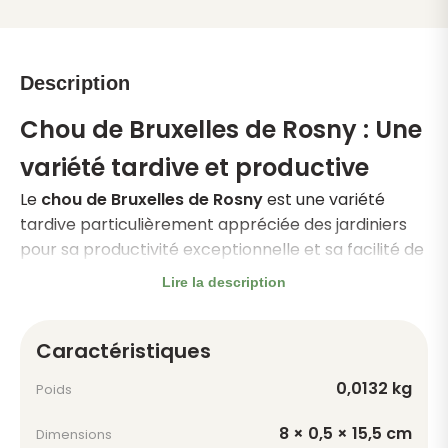
bio
Description
Chou de Bruxelles de Rosny : Une
variété tardive et productive
Le
chou de Bruxelles de Rosny
est une variété
tardive particulièrement appréciée des jardiniers
pour sa productivité exceptionnelle et sa facilité de
culture. Ses pommes gris-vert, nombreuses et
Lire la description
fermes de taille moyenne, garantissent des
récoltes abondantes tout au long de la saison
Caractéristiques
hivernale.
Caractéristiques principales
0,0132 kg
Poids
Cette variété de chou de Bruxelles se distingue par :
8 × 0,5 × 15,5 cm
Dimensions
Des pommes fermes et gris-vert de taille