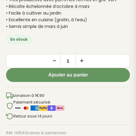
• Récolte échelonnée d’octobre à mars
• Facile à cultiver au jardin
• Excellente en cuisine (gratin, à l’eau)
• Semis simple de mars à juin
En stock
−
+
quantité
de
Ajouter au panier
Chou
de
Bruxelles
Livraison à 1€90
de
Paiement sécurisé
Rosny
Retour sous 14 jours
-
50
graines
Réf. 1415A
Graines & semences