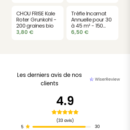
CHOU FRISE Kale
Trèfle Incarnat
Roter Grunkohl -
Annuelle pour 30
200 graines bio
à 45 m² - 150
graines bio
3,80
€
6,50
€
Les derniers avis de nos
WiserReview
clients
4.9
(33 avis)
30
5