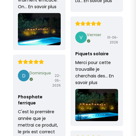
vraiment efficace.
La…
En savoir plus
On…
En savoir plus
Vernier
01-06-
2026
Piquets solaire
Merci pour cette
trouvaille je
Dominique
cherchais des…
En
22-
05-
savoir plus
2026
Phosphate
ferrique
C'est la première
année que je
mettrai ce produit,
le prix est correct