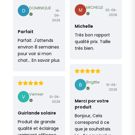
MICHELLE
DOMINIQUE
25-06-
14-
2026
06-
2026
Michelle
Parfait
Très bon rapport
Parfait. J'attends
qualité prix. Taille
environ 8 semaines
très bien.
pour voir si mon
chat…
En savoir plus
Brigitte
10-06-
2026
Vernier
01-06-
Merci por votre
2026
produit
Guirlande solaire
Bonjour, Cela
Produit de grande
correspond à ce
qualité et éclairage
que je souhaitais.