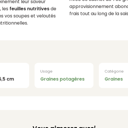
einement leur saveur
approvisionnement abonda
, les
feuilles nutritives
de
frais tout au long de la sai
ans vos soupes et veloutés
ritionnelles.
Usage
Catégorie
15,5 cm
Graines potagères
Graines