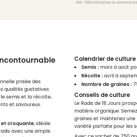
Réf. 1116AA
Graines & semence
-
750
graines
bio
Calendrier de culture
é incontournable
Semis :
mars à août po
Récolte :
avril à septe
nnelle prisée des
Nombre de graines :
7
es qualités gustatives
Conseils de culture
e semis et la récolte,
Le Radis de 18 Jours prosp
nts et savoureux.
matière organique. Semez 
graines et maintenez une h
 et croquante
, idéale
variété parfaite pour les 
radis avec une simple
Avec ce sachet de 750 gra