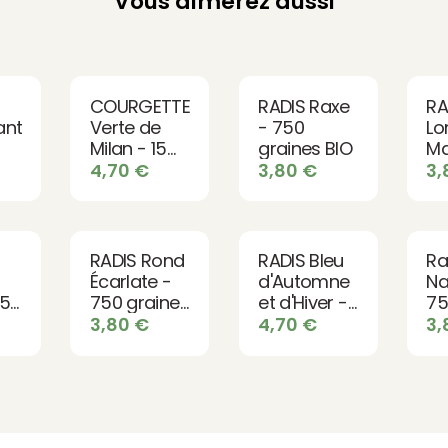
Vous aimerez aussi
COURGETTE
RADIS Raxe
RA
ant
Verte de
- 750
Lo
Milan - 15
graines BIO
Ma
io
graines bio
30
4,70
€
3,80
€
3
bi
RADIS Rond
RADIS Bleu
Ra
Écarlate -
d'Automne
Na
15
750 graines
et d'Hiver -
75
io
bio
300 graines
bi
3,80
€
4,70
€
3
BIO