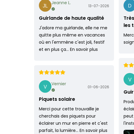
Jeanne L.
13-07-2026
Guirlande de haute qualité
Très
les
J'adore ma guirlande, elle ne me
quitte plus même en vacances
Merci
où en l'emmène c'est joli, festif
soig
et en plus ça…
En savoir plus
Vernier
01-06-2026
Guir
Piquets solaire
Produ
Merci pour cette trouvaille je
écla
cherchais des piquets pour
peut
éclairer un mur en pierre et c'est
l'ins
parfait, la lumière…
En savoir plus