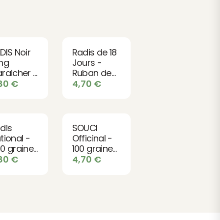
DIS Noir
Radis de 18
ng
Jours -
raicher -
Ruban de
0 graines
150 graines
,80
€
4,70
€
o
bio
dis
SOUCI
tional -
Officinal -
0 graines
100 graines
o
bio
,80
€
4,70
€