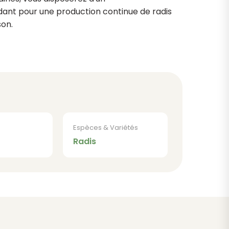
nt pour une production continue de radis
son.
Espèces & Variétés
Radis