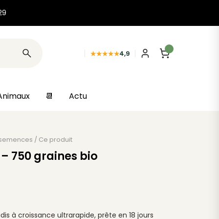
29
★★★★★
4,9
Animaux
📆
Actu
 semences
/
Ce produit
 – 750 graines bio
is à croissance ultrarapide, prête en 18 jours