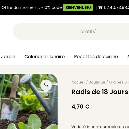
 Offre du moment : -10% code
BIENVENUE10
|
☎ 02.40.73.98.
Recherche, ex: "pots décoratifs"
 Jardin
Calendrier lunaire
Recettes de cuisine
Accueil
/
Boutique
/
Graines &
🔍
Radis de 18 Jours
4,70
€
Variété incontournable de rad