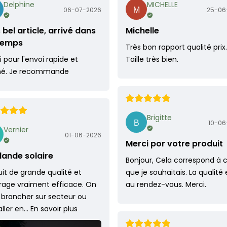
Delphine
MICHELLE
06-07-2026
25-06
 bel article, arrivé dans
Michelle
 temps
Très bon rapport qualité prix.
 pour l'envoi rapide et
Taille très bien.
né. Je recommande
Brigitte
10-06
Vernier
01-06-2026
Merci por votre produit
lande solaire
Bonjour, Cela correspond à 
it de grande qualité et
que je souhaitais. La qualité 
irage vraiment efficace. On
au rendez-vous. Merci.
 brancher sur secteur ou
taller en…
En savoir plus