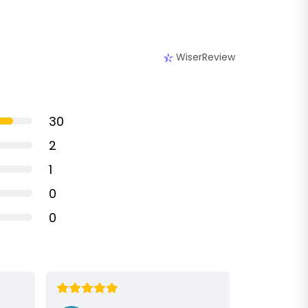
WiserReview
30
2
1
0
0