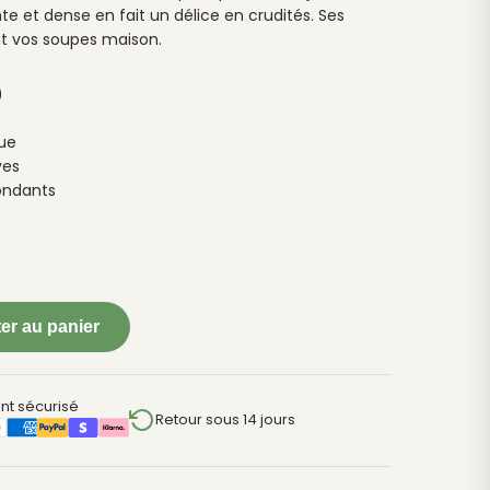
e et dense en fait un délice en crudités. Ses
ent vos soupes maison.
)
que
ves
ondants
er au panier
nt sécurisé
Retour sous 14 jours