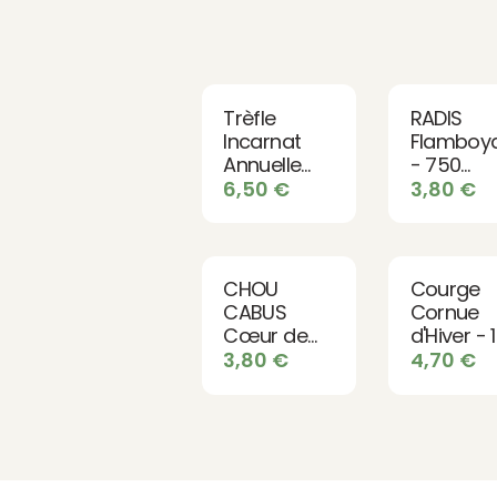
Trèfle
RADIS
Incarnat
Flamboy
Annuelle
- 750
pour 30 à
graines b
6,50
€
3,80
€
45 m² - 150
graines bio
CHOU
Courge
CABUS
Cornue
Cœur de
d'Hiver - 
Bœuf des
graines b
3,80
€
4,70
€
Vertus - 50
graines bio