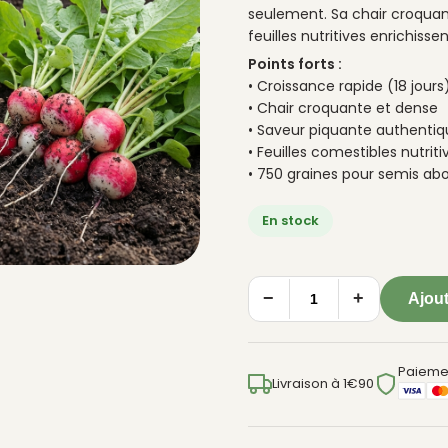
seulement. Sa chair croquant
feuilles nutritives enrichiss
Points forts :
• Croissance rapide (18 jours
• Chair croquante et dense
• Saveur piquante authenti
• Feuilles comestibles nutriti
• 750 graines pour semis ab
En stock
−
+
Ajout
quantité
de
Radis
Paieme
de
Livraison à 1€90
18
Jours