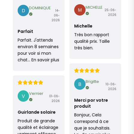
MICHELLE
DOMINIQUE
25-06-
14-
2026
06-
2026
Michelle
Parfait
Très bon rapport
Parfait. J'attends
qualité prix. Taille
environ 8 semaines
très bien.
pour voir si mon
chat…
En savoir plus
Brigitte
10-06-
2026
Vernier
01-06-
Merci por votre
2026
produit
Guirlande solaire
Bonjour, Cela
Produit de grande
correspond à ce
qualité et éclairage
que je souhaitais.