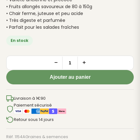
• Fruits allongés savoureux de 80 à 150g
• Chair ferme, juteuse et peu acide
• Très digeste et parfumée
• Parfait pour les salades fraîches
En stock
−
+
quantité
de
Ajouter au panier
TOMATE
Andine
Cornue
Livraison à 1€90
-
Paiement sécurisé
30
Retour sous 14 jours
graines
bio
Réf. 1154A
Graines & semences