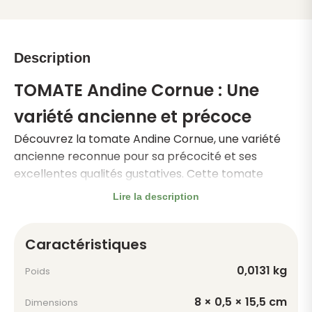
Description
TOMATE Andine Cornue : Une
variété ancienne et précoce
Découvrez la tomate Andine Cornue, une variété
ancienne reconnue pour sa précocité et ses
excellentes qualités gustatives. Cette tomate
originale produit des fruits allongés et
Lire la description
caractéristiques, pesant en moyenne de 80 à 150
grammes, parfaits pour agrémenter vos assiettes
Caractéristiques
et vos salades d'été.
Caractéristiques principales
0,0131 kg
Poids
La tomate Andine Cornue se distingue par sa
chair
8 × 0,5 × 15,5 cm
ferme, juteuse et non acide
, offrant une saveur
Dimensions