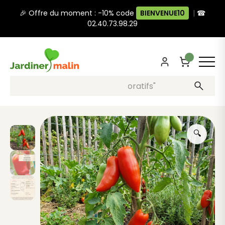
🎉 Offre du moment : -10% code
BIENVENUE10
|
☎
02.40.73.98.29
Recherche, ex: "pots décoratifs"
🔍