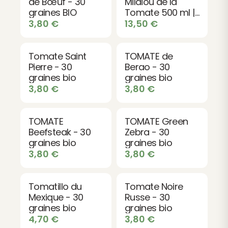
de sols et de climats. Idéale pour le jardinier
de Bœuf - 30
Mildiou de la
graines BIO
Tomate 500 ml |
amateur comme pour l'expert, elle garantit une
Jardin &
3,80
€
13,50
€
belle récolte de fruits savoureux, parfaits frais ou
Tomates Bio
pour préparer vos meilleures recettes estivales.
Tomate Saint
TOMATE de
Pierre - 30
Berao - 30
graines bio
graines bio
3,80
€
3,80
€
TOMATE
TOMATE Green
Beefsteak - 30
Zebra - 30
graines bio
graines bio
3,80
€
3,80
€
Tomatillo du
Tomate Noire
Mexique - 30
Russe - 30
graines bio
graines bio
4,70
€
3,80
€