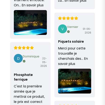
vraiment efficace.
La…
En savoir plus
On…
En savoir plus
Vernier
01-06-
2026
Piquets solaire
Merci pour cette
trouvaille je
Dominique
cherchais des…
En
22-
05-
savoir plus
2026
Phosphate
ferrique
C'est la première
année que je
mettrai ce produit,
le prix est correct