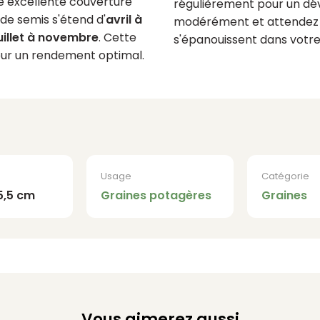
ne excellente couverture
régulièrement pour un dé
de semis s'étend d'
avril à
modérément et attendez 
uillet à novembre
. Cette
s'épanouissent dans votre 
our un rendement optimal.
Usage
Catégorie
15,5 cm
Graines potagères
Graines
Vous aimerez aussi