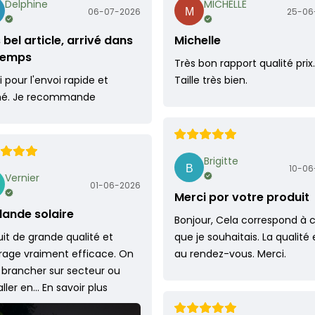
Delphine
MICHELLE
06-07-2026
25-06
 bel article, arrivé dans
Michelle
 temps
Très bon rapport qualité prix.
 pour l'envoi rapide et
Taille très bien.
né. Je recommande
Brigitte
10-06
Vernier
01-06-2026
Merci por votre produit
lande solaire
Bonjour, Cela correspond à 
it de grande qualité et
que je souhaitais. La qualité 
irage vraiment efficace. On
au rendez-vous. Merci.
 brancher sur secteur ou
taller en…
En savoir plus