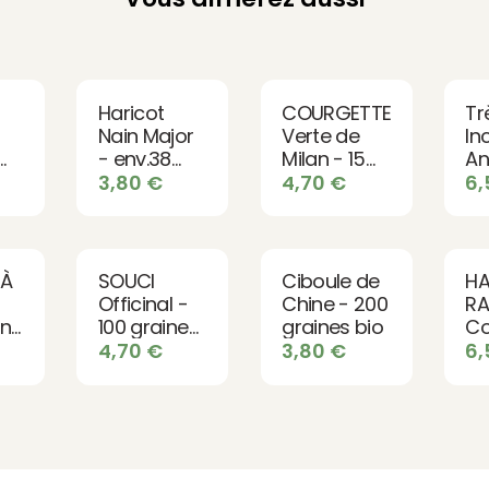
Haricot
COURGETTE
Tr
Nain Major
Verte de
In
- env.38
Milan - 15
An
s
graines bio
graines bio
po
3,80
€
4,70
€
6
50
45
io
gr
 À
SOUCI
Ciboule de
HA
Officinal -
Chine - 200
R
nigin
100 graines
graines bio
Co
bio
So
4,70
€
3,80
€
6
io
en
gr