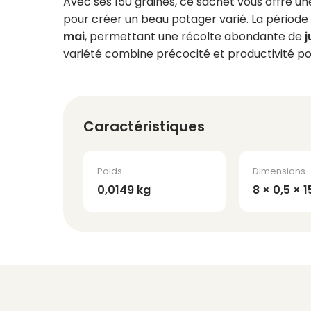
Avec ses 150 graines, ce sachet vous offre u
pour créer un beau potager varié. La période 
mai
, permettant une récolte abondante de
j
variété combine précocité et productivité p
Caractéristiques
Poids
Dimensions
0,0149 kg
8 × 0,5 × 