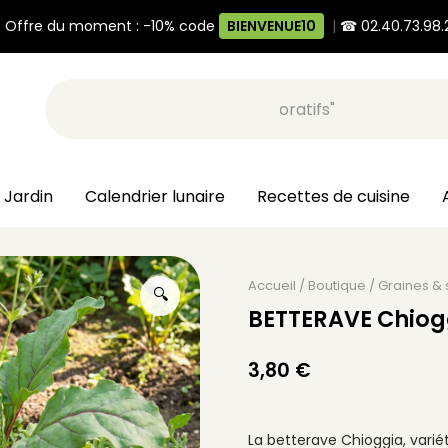
 Offre du moment : -10% code
BIENVENUE10
|
☎ 02.40.73.98.
Recherche, ex: "pots décoratifs"
 Jardin
Calendrier lunaire
Recettes de cuisine
Accueil
/
Boutique
/
Graines &
🔍
BETTERAVE Chiogg
3,80
€
La betterave Chioggia, variét