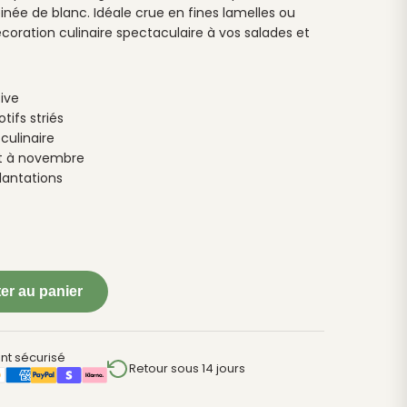
einée de blanc. Idéale crue en fines lamelles ou
écoration culinaire spectaculaire à vos salades et
ive
tifs striés
culinaire
let à novembre
plantations
er au panier
nt sécurisé
Retour sous 14 jours