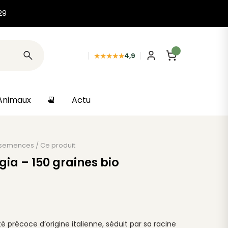
29
★★★★★
4,9
Animaux
📆
Actu
 semences
/
Ce produit
ia – 150 graines bio
é précoce d’origine italienne, séduit par sa racine