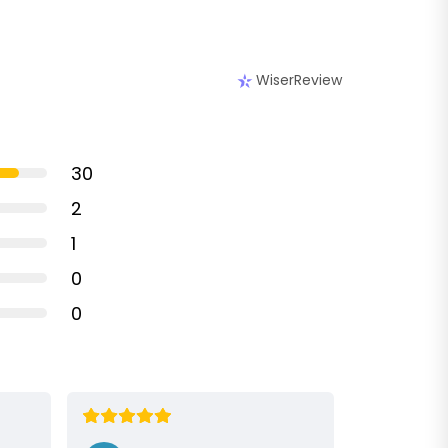
WiserReview
30
2
1
0
0