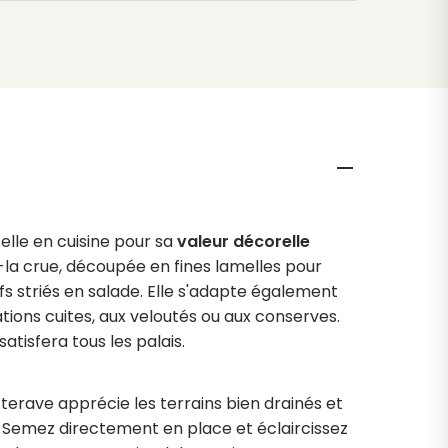
s
s
elle en cuisine pour sa
valeur décorelle
-la crue, découpée en fines lamelles pour
s striés en salade. Elle s'adapte également
ions cuites, aux veloutés ou aux conserves.
atisfera tous les palais.
etterave apprécie les terrains bien drainés et
e. Semez directement en place et éclaircissez