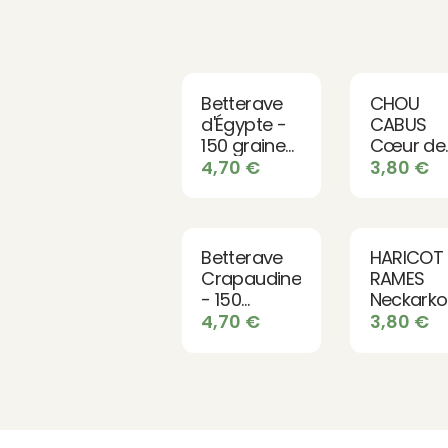
Betterave
CHOU
d'Égypte -
CABUS
150 graines
Cœur de
bio
Bœuf de
4,70
€
3,80
€
Vertus - 
graines b
Betterave
HARICOT
Crapaudine
RAMES
- 150
Neckarko
graines bio
- env.25
4,70
€
3,80
€
graines b