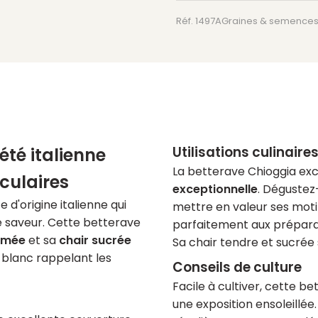
150
Réf. 1497A
Graines & semence
graines
bio
Utilisations culinaire
été italienne
La betterave Chioggia exc
culaires
exceptionnelle
. Dégustez
d'origine italienne qui
mettre en valeur ses motif
 de saveur. Cette betterave
parfaitement aux préparat
ormée
et sa
chair sucrée
Sa chair tendre et sucrée s
 blanc rappelant les
Conseils de culture
Facile à cultiver, cette b
une exposition ensoleillé