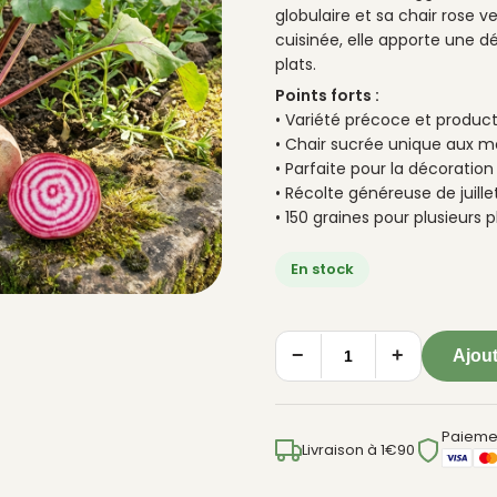
globulaire et sa chair rose v
cuisinée, elle apporte une d
plats.
Points forts :
• Variété précoce et product
• Chair sucrée unique aux mo
• Parfaite pour la décoration 
• Récolte généreuse de juil
• 150 graines pour plusieurs 
En stock
−
+
Ajout
quantité
de
BETTERAVE
Paieme
Chioggia
Livraison à 1€90
-