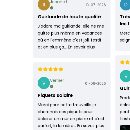
Jeanne L.
13-07-2026
Guirlande de haute qualité
Très
les
J'adore ma guirlande, elle ne me
quitte plus même en vacances
Merci
où en l'emmène c'est joli, festif
soig
et en plus ça…
En savoir plus
Vernier
01-06-2026
Guir
Piquets solaire
Produ
Merci pour cette trouvaille je
écla
cherchais des piquets pour
peut
éclairer un mur en pierre et c'est
l'ins
parfait, la lumière…
En savoir plus