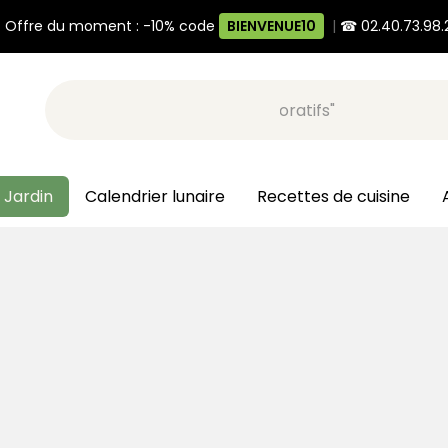
 Offre du moment : -10% code
BIENVENUE10
|
☎ 02.40.73.98.
Recherche, ex: "pots décoratifs"
 Jardin
Calendrier lunaire
Recettes de cuisine