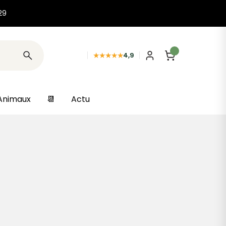
29
★★★★★
4,9
Animaux
📆
Actu