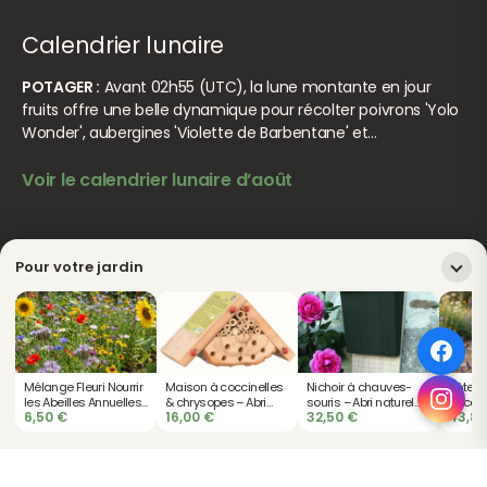
Calendrier lunaire
POTAGER :
Avant 02h55 (UTC), la lune montante en jour
fruits offre une belle dynamique pour récolter poivrons 'Yolo
Wonder', aubergines 'Violette de Barbentane' et…
Voir le calendrier lunaire d’août
© Jardiner Malin. Tous droits réservés.
Crédits
Pour votre jardin
Mélange Fleuri Nourrir
Maison à coccinelles
Nichoir à chauves-
Hôtel à
les Abeilles Annuelles
& chrysopes – Abri
souris – Abri naturel
- Accue
6,50
€
16,00
€
32,50
€
43,8
pour 5 à 20 m² - 20
insectes utiles en bois
anti-moustiques
auxilia
graines bio
jardin