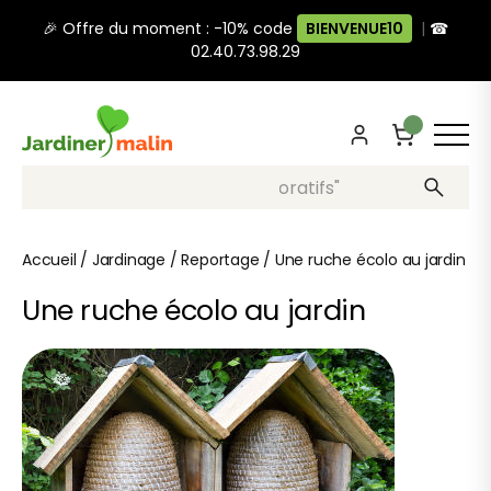
🎉 Offre du moment : -10% code
BIENVENUE10
|
☎
02.40.73.98.29
Recherche, ex: "pots décoratifs"
Accueil
/
Jardinage
/
Reportage
/
Une ruche écolo au jardin
Une ruche écolo au jardin