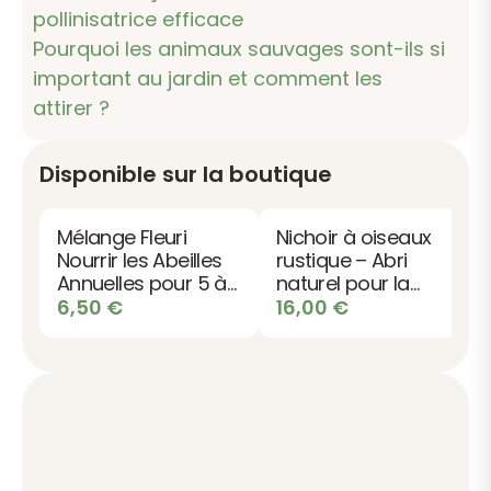
pollinisatrice efficace
Pourquoi les animaux sauvages sont-ils si
important au jardin et comment les
attirer ?
Disponible sur la boutique
Mélange Fleuri
Nichoir à oiseaux
Nourrir les Abeilles
rustique – Abri
Annuelles pour 5 à
naturel pour la
20 m² - 20 graines
nidification
6,50
€
16,00
€
bio