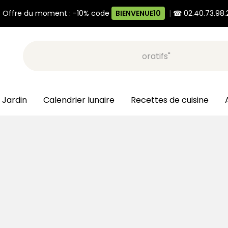
 Offre du moment : -10% code
BIENVENUE10
|
☎ 02.40.73.98.
Recherche, ex: "pots décoratifs"
 Jardin
Calendrier lunaire
Recettes de cuisine