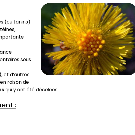
s (ou tanins)
téines,
importante
tance
entaires sous
, et d’autres
en raison de
es
qui y ont été décelées.
ent :