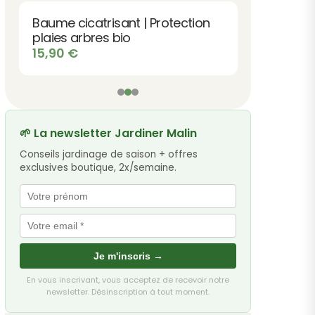
Baume cicatrisant | Protection
plaies arbres bio
15,90
€
🌱 La newsletter Jardiner Malin
Conseils jardinage de saison + offres
exclusives boutique, 2x/semaine.
Je m'inscris →
En vous inscrivant, vous acceptez de recevoir notre
newsletter. Désinscription à tout moment.