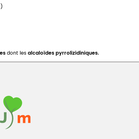
S)
ues
dont les
alcaloïdes pyrrolizidiniques.