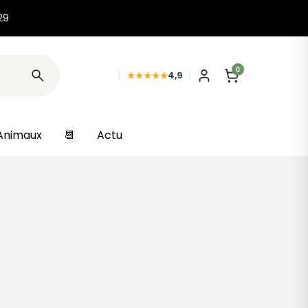
29
0
★★★★★
4,9
Animaux
📆
Actu