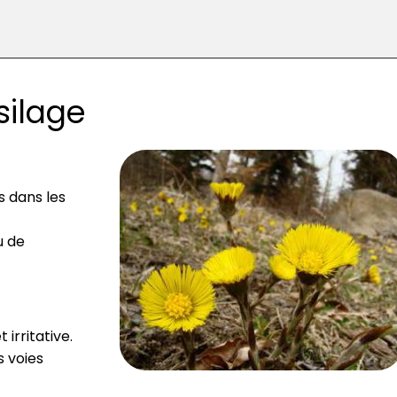
silage
s dans les
u de
irritative.
s voies