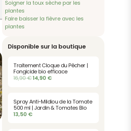
Soigner la toux sèche par les
plantes
Faire baisser la fièvre avec les
plantes
Disponible sur la boutique
Traitement Cloque du Pêcher |
Fongicide bio efficace
Le
Le
16,90
€
14,90
€
prix
prix
initial
actuel
était :
est :
Spray Anti-Mildiou de la Tomate
16,90 €.
14,90 €.
500 ml | Jardin & Tomates Bio
13,50
€