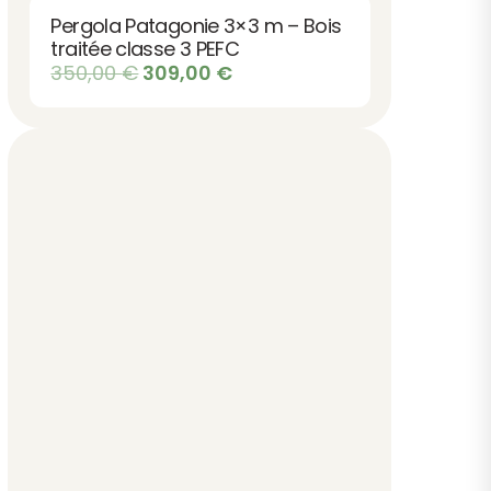
était :
est :
Pergola Patagonie 3×3 m – Bois
625,00 €.
459,00 €.
traitée classe 3 PEFC
Le
Le
350,00
€
309,00
€
prix
prix
initial
actuel
était :
est :
350,00 €.
309,00 €.
s