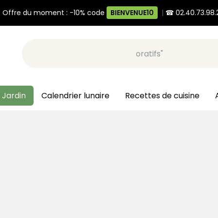
 Offre du moment : -10% code
BIENVENUE10
|
☎ 02.40.73.98.
Recherche, ex: "pots décoratifs"
 Jardin
Calendrier lunaire
Recettes de cuisine