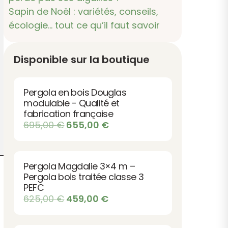
Sapin de Noël : variétés, conseils,
écologie… tout ce qu’il faut savoir
Disponible sur la boutique
Pergola en bois Douglas
modulable - Qualité et
fabrication française
Le
Le
695,00
€
655,00
€
prix
prix
initial
actuel
était :
est :
Pergola Magdalie 3×4 m –
695,00 €.
655,00 €.
Pergola bois traitée classe 3
PEFC
Le
Le
625,00
€
459,00
€
prix
prix
initial
actuel