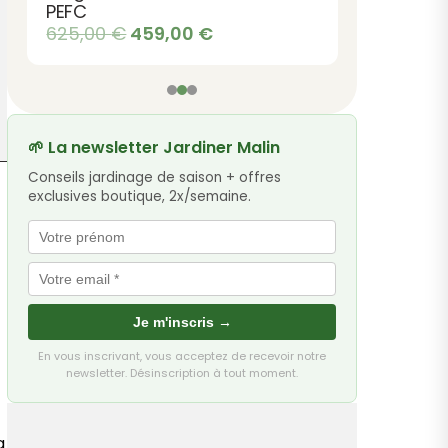
PEFC
Le
Le
625,00
€
459,00
€
prix
prix
initial
actuel
était :
est :
625,00 €.
459,00 €.
🌱 La newsletter Jardiner Malin
Conseils jardinage de saison + offres
exclusives boutique, 2x/semaine.
Je m'inscris →
En vous inscrivant, vous acceptez de recevoir notre
newsletter. Désinscription à tout moment.
a