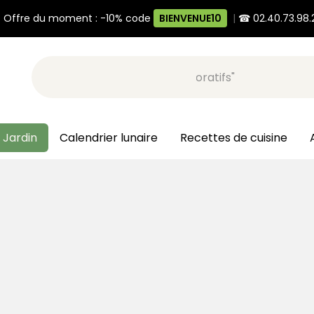
 Offre du moment : -10% code
BIENVENUE10
|
☎ 02.40.73.98.
Recherche, ex: "pots décoratifs"
 Jardin
Calendrier lunaire
Recettes de cuisine