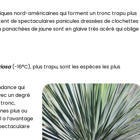
iques nord-américaines qui forment un tronc trapu plus
entent de spectaculaires panicules dressées de clochettes
ou panachées de jaune sont en glaive très acéré qui oblige
riosa
(-16°C), plus trapu, sont les espèces les plus
ndance qui
avec un degré
 tronc,
ines plus ou
l a l’avantage
spectaculaire