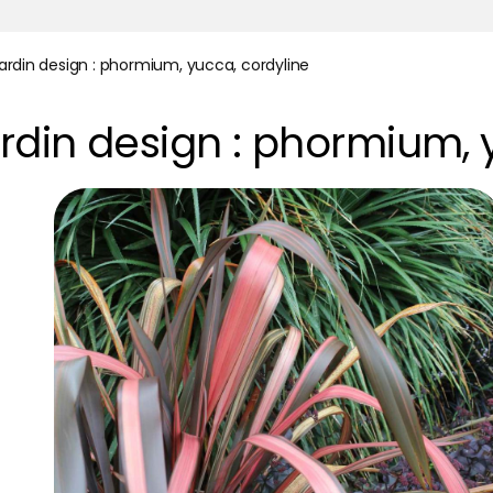
jardin design : phormium, yucca, cordyline
ardin design : phormium, 
n