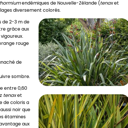
Phormium
endémiques de Nouvelle-Zélande (
tenax
et
illages diversement colorés.
s de 2-3 m de
tre grâce aux
 vigoureux.
 orange rouge
panaché de
cuivre sombre.
e entre 0,60
ez
tenax
et
de coloris a
 aussi noir que
des étamines
davantage aux