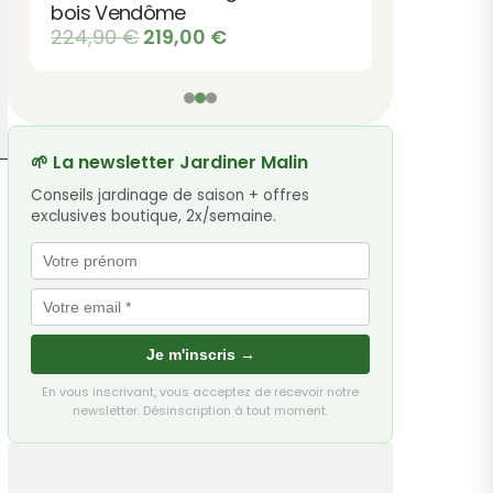
bois Vendôme
Le
Le
224,90
€
219,00
€
prix
prix
initial
actuel
était :
est :
224,90 €.
219,00 €.
🌱 La newsletter Jardiner Malin
Conseils jardinage de saison + offres
exclusives boutique, 2x/semaine.
Je m'inscris →
En vous inscrivant, vous acceptez de recevoir notre
newsletter. Désinscription à tout moment.