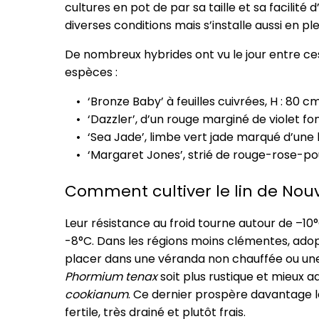
cultures en pot de par sa taille et sa facilité 
diverses conditions mais s’installe aussi en ple
De nombreux hybrides ont vu le jour entre ce
espèces :
‘Bronze Baby’ à feuilles cuivrées, H : 80 c
‘Dazzler’, d’un rouge marginé de violet fo
‘Sea Jade’, limbe vert jade marqué d’une 
‘Margaret Jones’, strié de rouge-rose-pou
Comment cultiver le lin de Nou
Leur résistance au froid tourne autour de –1
-8°C. Dans les régions moins clémentes, ado
placer dans une véranda non chauffée ou une 
Phormium tenax
soit plus rustique et mieux
cookianum
. Ce dernier prospère davantage le 
fertile, très drainé et plutôt frais.