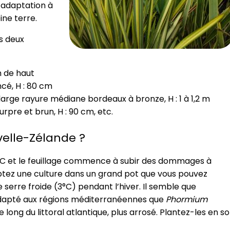
d’adaptation à
ine terre.
s deux
m de haut
ncé, H : 80 cm
large rayure médiane bordeaux à bronze, H : 1 à 1,2 m
rpre et brun, H : 90 cm, etc.
velle-Zélande ?
0°C et le feuillage commence à subir des dommages à
ptez une culture dans un grand pot que vous pouvez
serre froide (3°C) pendant l’hiver. Il semble que
 adapté aux régions méditerranéennes que
Phormium
long du littoral atlantique, plus arrosé. Plantez-les en so