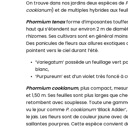
On trouve dans nos jardins deux espèces de
cookianum
) et de multiples hybrides aux feu
Phormium tenax
forme d’imposantes touffe
haut qui s’étendent sur environ 2 m de diamè
rhizomes. Ses cultivars sont en général moins
Des panicules de fleurs aux allures exotiques
pointent vers le ciel durant l’été.
‘Variegatum’ possède un feuillage vert 
blanc,
‘Purpureum’ est d’un violet très foncé à 
Phormium cookianum
, plus compact, mesur
et 1,50 m. Ses feuilles sont plus larges que ch
retombent avec souplesse. Toute une gamme 
vu le jour comme
P.
cookianum
‘Black Adder’,
le jais. Les fleurs sont de couleur jaune avec 
saillantes pourpres. Cette espèce convient 