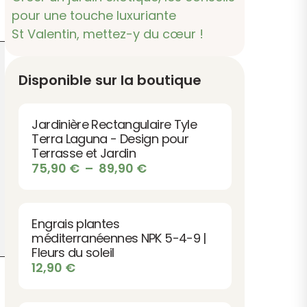
pour une touche luxuriante
St Valentin, mettez-y du cœur !
Disponible sur la boutique
Jardinière Rectangulaire Tyle
Terra Laguna - Design pour
Terrasse et Jardin
Plage
75,90
€
–
89,90
€
de
prix :
75,90 €
Engrais plantes
à
méditerranéennes NPK 5-4-9 |
89,90 €
Fleurs du soleil
12,90
€