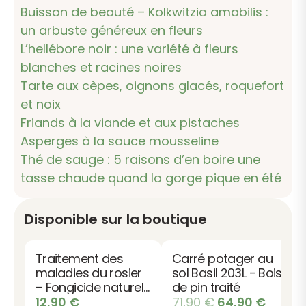
Buisson de beauté – Kolkwitzia amabilis :
un arbuste généreux en fleurs
L’hellébore noir : une variété à fleurs
blanches et racines noires
Tarte aux cèpes, oignons glacés, roquefort
et noix
Friands à la viande et aux pistaches
Asperges à la sauce mousseline
Thé de sauge : 5 raisons d’en boire une
tasse chaude quand la gorge pique en été
Disponible sur la boutique
Traitement des
Carré potager au
maladies du rosier
sol Basil 203L - Bois
– Fongicide naturel
de pin traité
bio
Le
Le
12,90
€
71,90
€
64,90
€