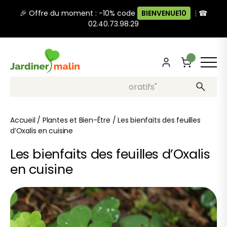
🎉 Offre du moment : -10% code
BIENVENUE10
|
☎
02.40.73.98.29
Recherche, ex: "pots décoratifs"
Accueil
/
Plantes et Bien-Être
/
Les bienfaits des feuilles
d’Oxalis en cuisine
Les bienfaits des feuilles d’Oxalis
en cuisine