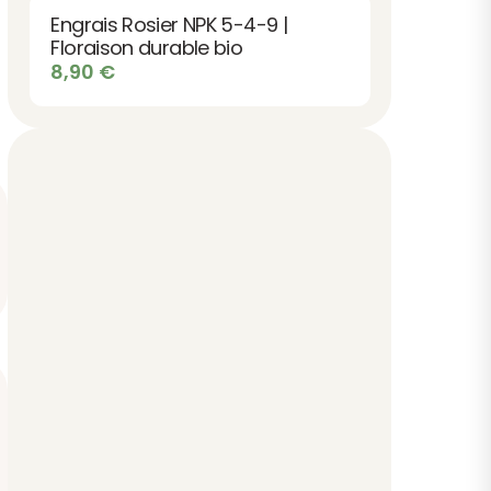
était :
est :
Engrais Rosier NPK 5-4-9 |
10,90 €.
9,90 €.
Floraison durable bio
8,90
€