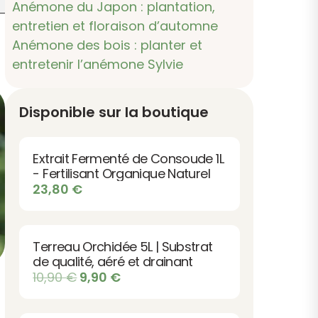
Anémone du Japon : plantation,
entretien et floraison d’automne
Anémone des bois : planter et
entretenir l’anémone Sylvie
Disponible sur la boutique
Extrait Fermenté de Consoude 1L
- Fertilisant Organique Naturel
23,80
€
Terreau Orchidée 5L | Substrat
de qualité, aéré et drainant
Le
Le
10,90
€
9,90
€
prix
prix
initial
actuel