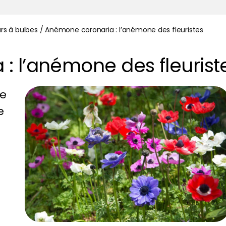
urs à bulbes
/
Anémone coronaria : l’anémone des fleuristes
: l’anémone des fleurist
ne
e