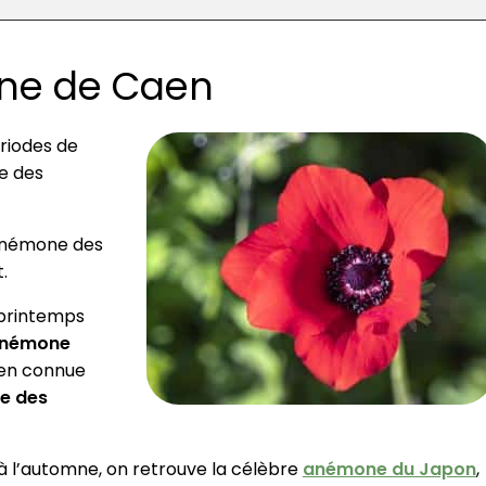
one de Caen
ériodes de
le des
’anémone des
.
 printemps
némone
ien connue
e des
 à l’automne, on retrouve la célèbre
anémone du Japon
,