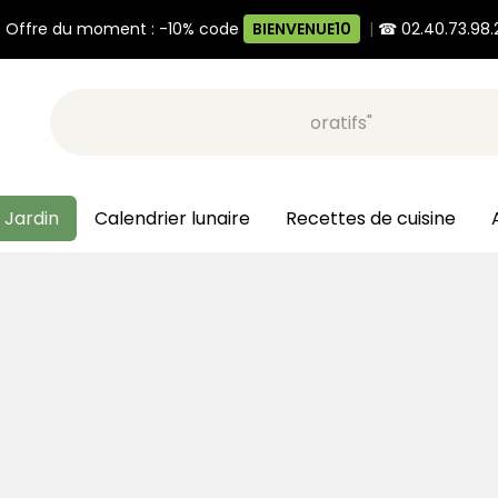
 Offre du moment : -10% code
BIENVENUE10
|
☎ 02.40.73.98.
Recherche, ex: "pots décoratifs"
 Jardin
Calendrier lunaire
Recettes de cuisine