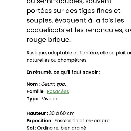
ou semi-doubles, souvent
portées sur des tiges fines et
souples, évoquent à la fois les
coquelicots et les renoncules, a
rouge brique.
Rustique, adaptable et florifère, elle se plait
naturelles ou champêtres.
En résumé, ce qu’il faut savoir :
Nom
:
Geum spp.
Famille
:
Rosacées
Type
: Vivace
Hauteur
: 30 à 60 cm
Exposition
: Ensoleillée et mi-ombre
Sol
: Ordinaire, bien drainé