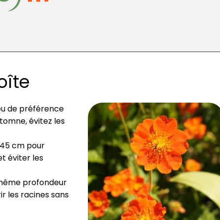
oîte
ieu de préférence
utomne, évitez les
à 45 cm pour
t éviter les
a même profondeur
ir les racines sans