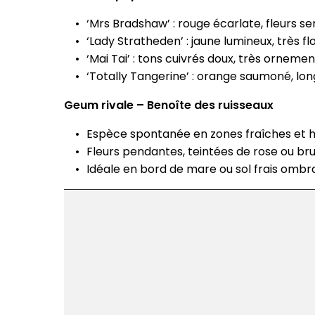
‘Mrs Bradshaw’ : rouge écarlate, fleurs s
‘Lady Stratheden’ : jaune lumineux, très fl
‘Mai Tai’ : tons cuivrés doux, très orneme
‘Totally Tangerine’ : orange saumoné, lon
Geum rivale – Benoîte des ruisseaux
Espèce spontanée en zones fraîches et 
Fleurs pendantes, teintées de rose ou br
Idéale en bord de mare ou sol frais omb