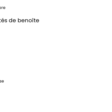
bre
étés de benoîte
se