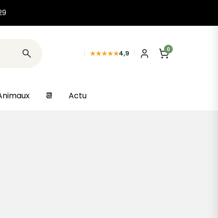
29
0
★★★★★
4,9
Animaux
📆
Actu