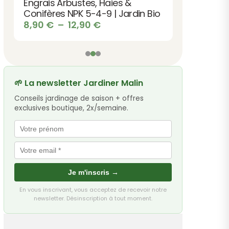
Engrais Arbustes, Haies &
Conifères NPK 5-4-9 | Jardin Bio
Plage
8,90
€
–
12,90
€
de
prix :
8,90 €
à
12,90 €
🌱 La newsletter Jardiner Malin
Conseils jardinage de saison + offres
exclusives boutique, 2x/semaine.
Je m'inscris →
En vous inscrivant, vous acceptez de recevoir notre
newsletter. Désinscription à tout moment.