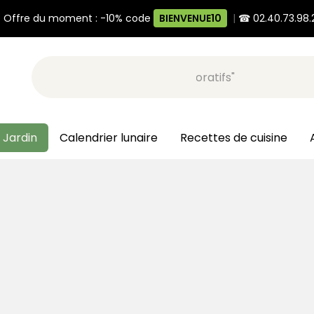
 Offre du moment : -10% code
BIENVENUE10
|
☎ 02.40.73.98.
Recherche, ex: "pots décoratifs"
 Jardin
Calendrier lunaire
Recettes de cuisine