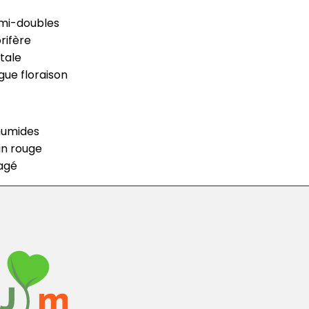
emi-doubles
orifère
ntale
gue floraison
humides
un rouge
ragé