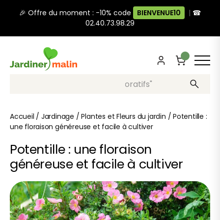
🎉 Offre du moment : -10% code
BIENVENUE10
|
☎
02.40.73.98.29
Recherche, ex: "pots décoratifs"
Accueil
/
Jardinage
/
Plantes et Fleurs du jardin
/
Potentille :
une floraison généreuse et facile à cultiver
Potentille : une floraison
généreuse et facile à cultiver