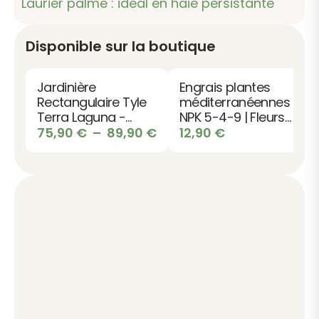
Laurier palme : idéal en haie persistante
Disponible sur la boutique
Jardinière
Engrais plantes
Rectangulaire Tyle
méditerranéennes
Terra Laguna -
NPK 5-4-9 | Fleurs
Design pour
Plage
du soleil
75,90
€
–
89,90
€
12,90
€
Terrasse et Jardin
de
prix :
75,90 €
à
89,90 €