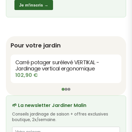
Je m'inscris →
Pour votre jardin
Bac à fleurs rectangulaire en bois
Vendôme
Le
Le
224,90
€
219,00
€
prix
prix
initial
actuel
était :
est :
224,90 €.
219,00 €.
🌱 La newsletter Jardiner Malin
Conseils jardinage de saison + offres exclusives
boutique, 2x/semaine.