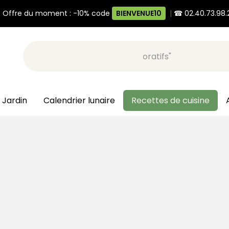
 Offre du moment : -10% code
BIENVENUE10
|
☎ 02.40.73.98.
Recherche, ex: "pots décoratifs"
 Jardin
Calendrier lunaire
Recettes de cuisine