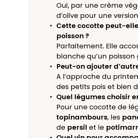
Oui, par une crème végé
d’olive pour une version
Cette cocotte peut-el
poisson ?
Parfaitement. Elle acc
blanche qu’un poisson gr
Peut-on ajouter d’autr
A l’approche du printem
des petits pois et bien 
Quel légumes choisir en
Pour une cocotte de lég
topinambours
, les
pan
de
persil
et le
potimar
Quel vin pour accompag