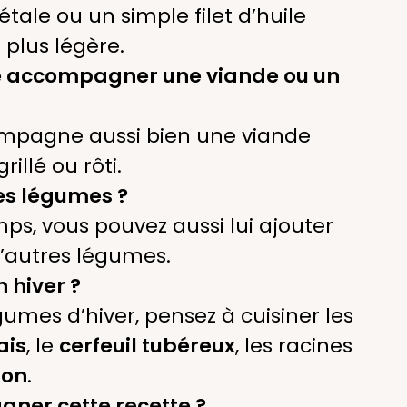
tale ou un simple filet d’huile
 plus légère.
le accompagner une viande ou un
ompagne aussi bien une viande
illé ou rôti.
es légumes ?
ps, vous pouvez aussi lui ajouter
d’autres légumes.
 hiver ?
umes d’hiver, pensez à cuisiner les
ais
, le
cerfeuil tubéreux
, les racines
ron
.
ner cette recette ?