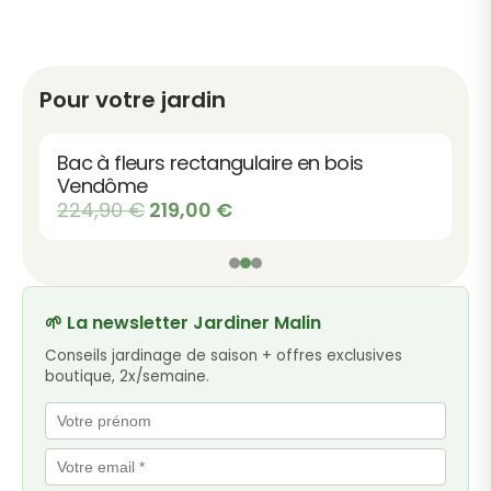
Pour votre jardin
Bac à fleurs rectangulaire en bois
Vendôme
Le
Le
224,90
€
219,00
€
prix
prix
initial
actuel
était :
est :
224,90 €.
219,00 €.
🌱 La newsletter Jardiner Malin
Conseils jardinage de saison + offres exclusives
boutique, 2x/semaine.