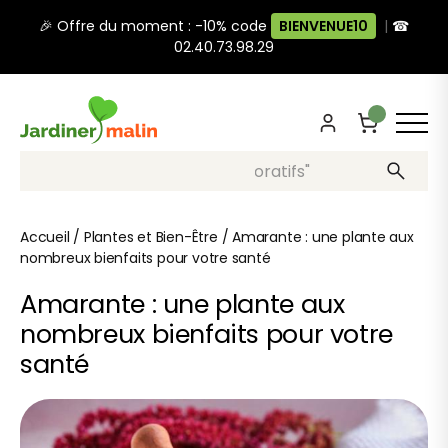
🎉 Offre du moment : -10% code
BIENVENUE10
|
☎
02.40.73.98.29
Recherche, ex: "pots décoratifs"
Accueil
/
Plantes et Bien-Être
/
Amarante : une plante aux
nombreux bienfaits pour votre santé
Amarante : une plante aux
nombreux bienfaits pour votre
santé