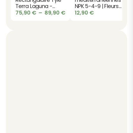
Terra Laguna -
NPK 5-4-9 | Fleurs
Design pour
Plage
du soleil
75,90
€
–
89,90
€
12,90
€
Terrasse et Jardin
de
prix :
75,90 €
à
89,90 €