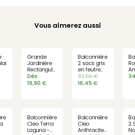
Vous aimerez aussi
e
Grande
Balconnière
Ba
laire
Jardinière
2 sacs gris
Ro
Rectangulaire
en feutre
An
e
Cleo -
géotextile -
- 
Dès
32,90
€
3
Terra
Bag 4 Plant
Mo
19,90
€
16,45
€
Laguna
Te
et
ère
Balconnière
Balconnière
Ba
ra
Cleo Terra
Cleo
2 
Laguna -
Anthracite
No