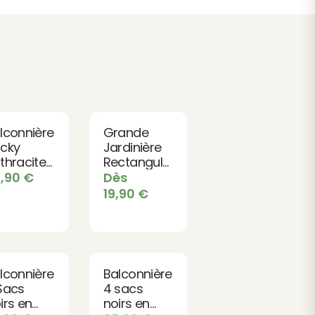
lconnière
Grande
cky
Jardinière
thracite
Rectangulaire
Jardinière
Cleo –
4,90
€
Dès
derne et
anthracite
19,90
€
xturée
lconnière
Balconnière
Sacs
4 sacs
irs en
noirs en