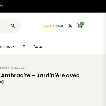
29
★★★★★
4,9
Animaux
📆
Actu
ment
/
Ce produit
 Anthracite – Jardinière avec
ée