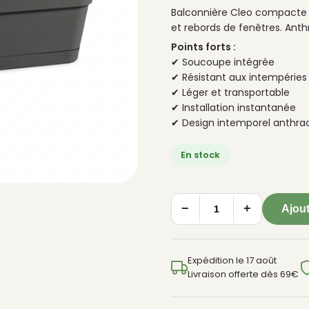
Balconnière Cleo compacte 
et rebords de fenêtres. Anthr
Points forts :
✔ Soucoupe intégrée
✔ Résistant aux intempéries
✔ Léger et transportable
✔ Installation instantanée
✔ Design intemporel anthrac
En stock
−
+
Ajout
quantité
de
Balconnière
Expédition le 17 août
Cleo
Livraison offerte dès 69€
Anthracite
-