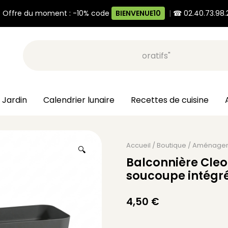
 Offre du moment : -10% code
BIENVENUE10
|
☎ 02.40.73.98.
Recherche, ex: "pots décoratifs"
 Jardin
Calendrier lunaire
Recettes de cuisine
Accueil
/
Boutique
/
Aménage
🔍
Balconnière Cleo
soucoupe intégr
4,50
€