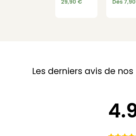
Jardinière
Jardinièr
29,90
€
Dès
7,9
Design
Design
Moderne
pour
Balcon et
Terrasse
Les derniers avis de nos 
4.