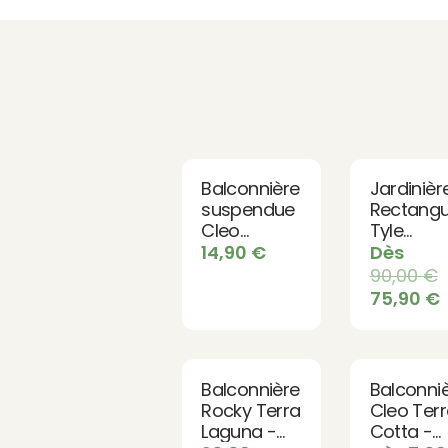
Balconnière
Jardinièr
suspendue
Rectangu
Cleo
Tyle
Anthracite
Anthracit
14,90
€
Dès
- Jardinière
- Design
90,00
€
avec
pour
75,90
€
réservoir
Terrasse 
d'eau
Jardin
Balconnière
Balconni
Rocky Terra
Cleo Ter
Laguna -
Cotta -