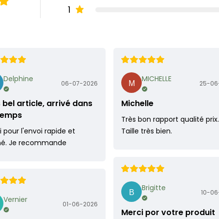
1
Delphine
MICHELLE
06-07-2026
25-06
 bel article, arrivé dans
Michelle
 temps
Très bon rapport qualité prix.
 pour l'envoi rapide et
Taille très bien.
né. Je recommande
Brigitte
10-06
Vernier
01-06-2026
Merci por votre produit