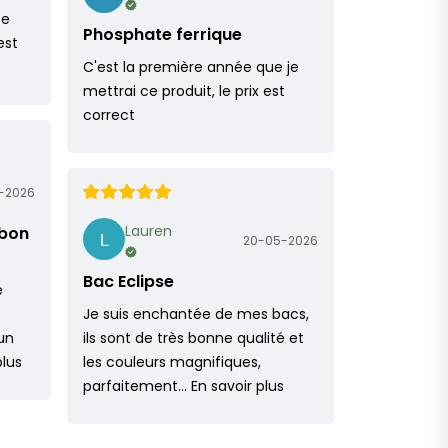
ce
Phosphate ferrique
est
C'est la première année que je
mettrai ce produit, le prix est
correct
-2026
Lauren
 bon
20-05-2026
Bac Eclipse
e
e
Je suis enchantée de mes bacs,
un
ils sont de très bonne qualité et
plus
les couleurs magnifiques,
parfaitement…
En savoir plus