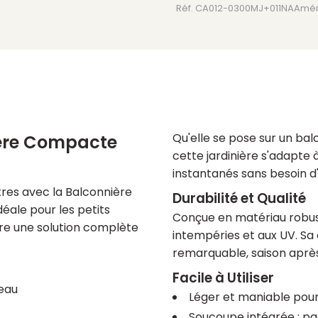
Réf. CA012-0300MJ+011NA
Amé
Jardinière
avec
soucoupe
intégrée
Qu'elle se pose sur un bal
ière Compacte
cette jardinière s'adapte 
instantanés sans besoin d
res avec la Balconnière
Durabilité et Qualité
éale pour les petits
Conçue en matériau robust
fre une solution complète
intempéries et aux UV. Sa
remarquable, saison après
Facile à Utiliser
'eau
Léger et maniable pour
Soucoupe intégrée : pa