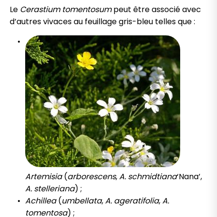
Le
Cerastium tomentosum
peut être associé avec
d’autres vivaces au feuillage gris-bleu telles que :
Artemisia
(
arborescens
,
A. schmidtiana
‘Nana’,
A. stelleriana
) ;
Achillea
(
umbellata
,
A. ageratifolia
,
A.
tomentosa
) ;