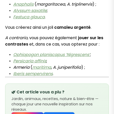
Anaphalis
(
margaritacea
,
A. triplinervis
) ;
Alyssum saxatile
;
Festuca glauca
.
Vous créerez ainsi un joli
camaïeu argenté
.
A contrario
, vous pouvez également
jouer sur les
contrastes
et, dans ce cas, vous opterez pour :
Ophiopogon planiscapus ‘Nigrescens’
;
Persicaria affinis
;
Armeria
(
maritima
,
A. juniperifolia
) ;
Iberis sempervirens
.
🌿 Cet article vous a plu ?
Jardin, animaux, recettes, nature & bien-être —
chaque jour une nouvelle inspiration sur nos
réseaux.