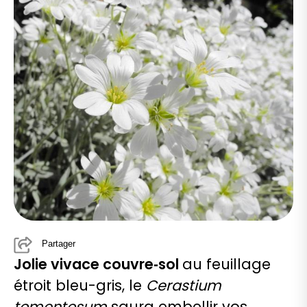
Partager
Jolie vivace couvre‑sol
au feuillage
étroit bleu-gris, le
Cerastium
tomentosum
saura embellir vos