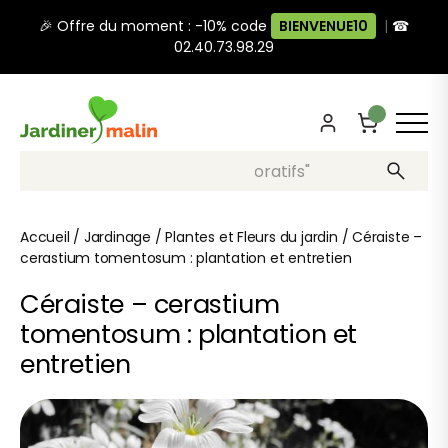
🎉 Offre du moment : -10% code
BIENVENUE10
|
☎
02.40.73.98.29
Recherche, ex: "pots décoratifs"
Accueil
/
Jardinage
/
Plantes et Fleurs du jardin
/
Céraiste –
cerastium tomentosum : plantation et entretien
Céraiste – cerastium
tomentosum : plantation et
entretien