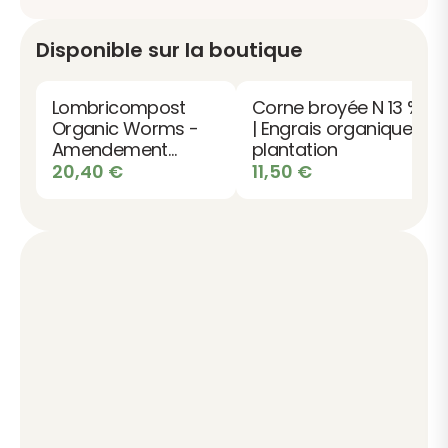
Disponible sur la boutique
Lombricompost
Corne broyée N 13 %
Organic Worms -
| Engrais organique
Amendement
plantation
Organique 100%
20,40
€
11,50
€
Naturel