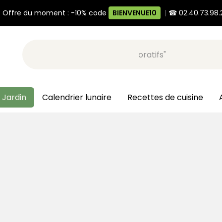
 Offre du moment : -10% code
BIENVENUE10
|
☎ 02.40.73.98.
Recherche, ex: "pots décoratifs"
 Jardin
Calendrier lunaire
Recettes de cuisine