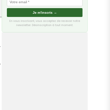
Je m'inscris →
En vous inscrivant, vous acceptez de recevoir notre
newsletter. Désinscription à tout moment.
.
e