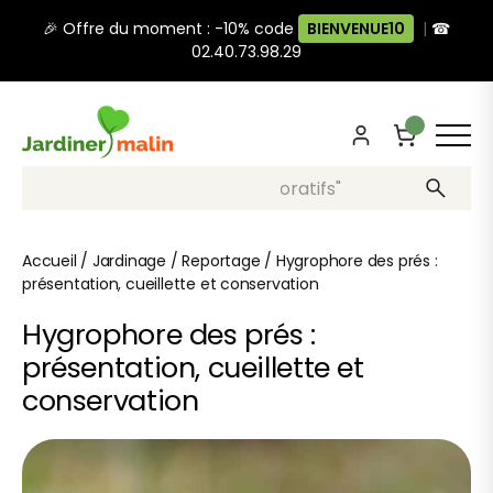
🎉 Offre du moment : -10% code
BIENVENUE10
|
☎
02.40.73.98.29
Recherche, ex: "pots décoratifs"
Accueil
/
Jardinage
/
Reportage
/
Hygrophore des prés :
présentation, cueillette et conservation
Hygrophore des prés :
présentation, cueillette et
conservation