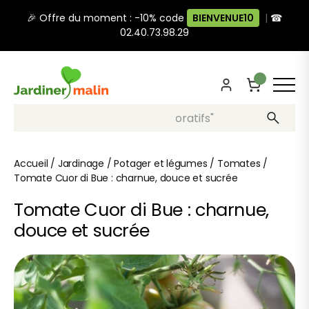
🎉 Offre du moment : -10% code
BIENVENUE10
|
☎
02.40.73.98.29
Recherche, ex: "pots décoratifs"
Accueil
/
Jardinage
/
Potager et légumes
/
Tomates
/
Tomate Cuor di Bue : charnue, douce et sucrée
Tomate Cuor di Bue : charnue,
douce et sucrée