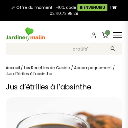
🎉 Offre du moment : -10% code
BIENVENUE10
|
☎
02.40.73.98.29
Recherche, ex: "pots décoratifs"
Accueil
/
Les Recettes de Cuisine
/
Accompagnement
/
Jus d’étrilles à l’absinthe
Jus d’étrilles à l’absinthe