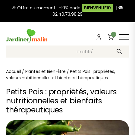
🎉 Offre du moment : -10% code
BIENVENUE10
|
☎
02.40.73.98.29
Recherche, ex: "pots décoratifs"
Accueil
/
Plantes et Bien-Être
/
Petits Pois : propriétés,
valeurs nutritionnelles et bienfaits thérapeutiques
Petits Pois : propriétés, valeurs
nutritionnelles et bienfaits
thérapeutiques