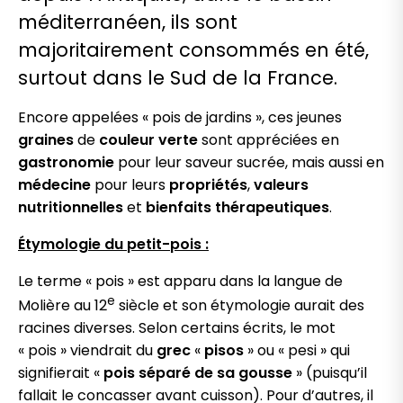
méditerranéen, ils sont
majoritairement consommés en été,
surtout dans le Sud de la France.
Encore appelées « pois de jardins », ces jeunes
graines
de
couleur verte
sont appréciées en
gastronomie
pour leur saveur sucrée, mais aussi en
médecine
pour leurs
propriétés
,
valeurs
nutritionnelles
et
bienfaits thérapeutiques
.
Étymologie du petit-pois :
Le terme « pois » est apparu dans la langue de
e
Molière au 12
siècle et son étymologie aurait des
racines diverses. Selon certains écrits, le mot
« pois » viendrait du
grec
«
pisos
» ou « pesi » qui
signifierait «
pois séparé de sa gousse
» (puisqu’il
fallait le concasser avant cuisson). Pour d’autres, il