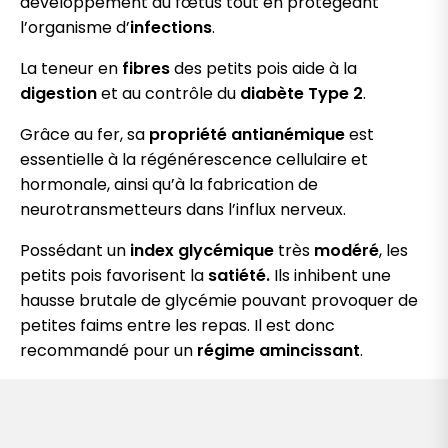
développement du fœtus tout en protégeant
l’organisme d’
infections
.
La teneur en
fibres
des petits pois aide à la
digestion
et au contrôle du
diabète Type 2
.
Grâce au fer, sa
propriété antianémique
est
essentielle à la régénérescence cellulaire et
hormonale, ainsi qu’à la fabrication de
neurotransmetteurs dans l’influx nerveux.
Possédant un
index glycémique
très
modéré
, les
petits pois favorisent la
satiété.
Ils inhibent une
hausse brutale de glycémie pouvant provoquer de
petites faims entre les repas. Il est donc
recommandé pour un
régime amincissant
.