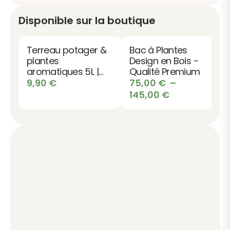
Disponible sur la boutique
Terreau potager &
Bac à Plantes
plantes
Design en Bois -
aromatiques 5L |
Qualité Premium
Qualité -
9,90
€
75,00
€
–
Croissance -
Plage
145,00
€
Récolte abondante
de
prix :
75,00 €
à
145,00 €