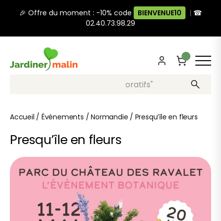
🎉 Offre du moment : -10% code
BIENVENUE10
|
☎
02.40.73.98.29
Recherche, ex: "pots décoratifs"
Accueil
/
Événements
/
Normandie
/
Presqu’île en fleurs
Presqu’île en fleurs