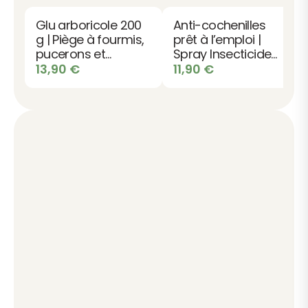
Glu arboricole 200
Anti-cochenilles
g | Piège à fourmis,
prêt à l’emploi |
pucerons et
Spray Insecticide
chenilles
choc
13,90
€
11,90
€