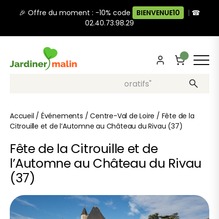
🎉 Offre du moment : -10% code
BIENVENUE10
|
☎
02.40.73.98.29
Recherche, ex: "pots décoratifs"
Accueil
/
Événements
/
Centre-Val de Loire
/
Fête de la
Citrouille et de l’Automne au Château du Rivau (37)
Fête de la Citrouille et de
l’Automne au Château du Rivau
(37)