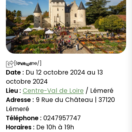
[love_me/]
Partager
Date :
Du 12 octobre 2024 au 13
octobre 2024
Lieu :
Centre-Val de Loire
/ Lémeré
Adresse :
9 Rue du Château | 37120
Lémeré
Téléphone :
0247957747
Horaires :
De 10h à 19h