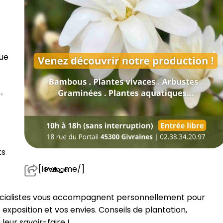
que
✨
ts
[love_me/]
Partager
spécialistes vous accompagnent personnellement pour
 exposition et vos envies. Conseils de plantation,
leur savoir-faire !