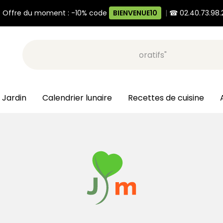
 Offre du moment : -10% code
BIENVENUE10
|
☎ 02.40.73.98.
Recherche, ex: "pots décoratifs"
 Jardin
Calendrier lunaire
Recettes de cuisine