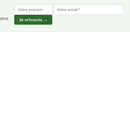
aine.
Je m'inscris →