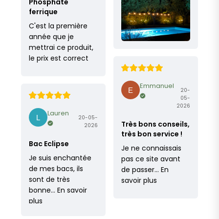
Phosphate
ferrique
C'est la première
année que je
mettrai ce produit,
le prix est correct
Emmanuel
20-
05-
2026
Lauren
20-05-
Très bons conseils,
2026
très bon service !
Bac Eclipse
Je ne connaissais
Je suis enchantée
pas ce site avant
de mes bacs, ils
de passer…
En
sont de très
savoir plus
bonne…
En savoir
plus