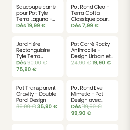
Un style contemporain sans
Soucoupe carré
Pot Rond Cleo -
pour Pot Tyle
Terra Cotta
compromis
Terra Laguna -
Classique pour
Protection et
Fleurs et Plantes
Dès
19,99
€
Dès
7,99
€
Ces pots révèlent comment le design moderne
Élégance
peut cohabiter avec la tradition du jardinage. Leur
structure robuste garantit une durabilité
Jardinière
Pot Carré Rocky
remarquable, tandis que leur esthétique affirme
Rectangulaire
Anthracite -
une décoration de qualité. Parfaits pour créer une
Tyle Terra
Design Urbain et
ambiance cohérente et sophistiquée.
Laguna - Design
Naturel
Dès
90,00
€
24,90
€
19,90
€
pour Terrasse et
75,90
€
Compatible avec la
Soucoupe carré pour Pot Tyle
Jardin
Terra Laguna
Pot Transparent
Pot Rond Eve
Gravity - Double
Mimetic - Pot
Paroi Design
Design avec
Réserve d'Eau
39,90
€
35,90
€
Dès
119,90
€
99,90
€