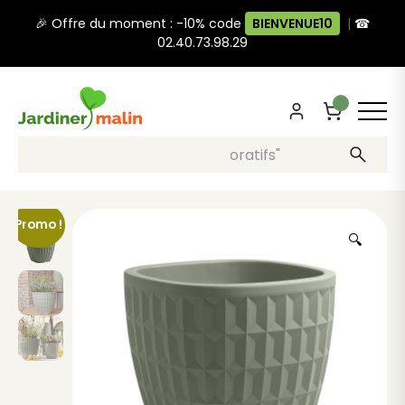
🎉 Offre du moment : -10% code
BIENVENUE10
|
☎
02.40.73.98.29
Recherche, ex: "pots décoratifs"
Promo !
🔍