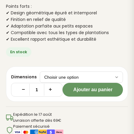
Points forts :
✔ Design géométrique épuré et intemporel
✔ Finition en relief de qualité
✔ Adaptation parfaite aux petits espaces
✔ Compatible avec tous les types de plantations
✔ Excellent rapport esthétique et durabilité
En stock
Dimensions
−
+
Ajouter au panier
quantité
de
Pot
Expédition le 17 août
Carré
Livraison offerte dès 69€
Tyle
Paiement sécurisé
Terra