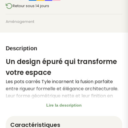
Laguna
Retour sous 14 jours
-
Design
Aménagement
pour
Jardin
et
Terrasse
Description
Un design épuré qui transforme
votre espace
Les pots carrés Tyle incarnent la fusion parfaite
entre rigueur formelle et élégance architecturale.
Leur forme géométrique nette et leur finition en
relief créent une présence visuelle forte, idéale
Lire la description
pour moderniser votre terrasse ou jardin sans
perdre la chaleur du végétal.
Caractéristiques
Caractéristiques principales