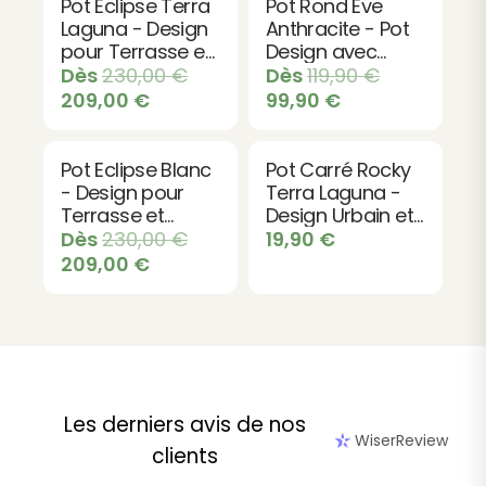
Pot Eclipse Terra
Pot Rond Eve
Laguna - Design
Anthracite - Pot
pour Terrasse et
Design avec
Jardin
Réserve d'Eau
Dès
230,00
€
Dès
119,90
€
209,00
€
99,90
€
Pot Eclipse Blanc
Pot Carré Rocky
- Design pour
Terra Laguna -
Terrasse et
Design Urbain et
Jardin
Naturel
Dès
230,00
€
19,90
€
209,00
€
Les derniers avis de nos
WiserReview
clients