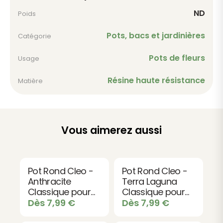
Forme compacte et stable
ND
Poids
Finition en relief sophistiquée
Pots, bacs et jardinières
Catégorie
Dimensions optimisées pour tous les espaces
Compatible avec tous les types de plantes
Pots de fleurs
Usage
Où les installer ?
Résine haute résistance
Matière
Que ce soit en entrée, sur une terrasse ou au cœur
du jardin, les pots Tyle s'adaptent à vos envies. Leur
design intemporel fonctionne aussi bien en
composition isolée qu'en association avec d'autres
Vous aimerez aussi
formes de la collection.
À utiliser pour
Les petits espaces urbains
Pot Rond Cleo -
Pot Rond Cleo -
Anthracite
Terra Laguna
Les entrées résidentielles
Classique pour
Classique pour
Les terrasses minimalistes
Fleurs et Plantes
Fleurs et Plantes
Dès
7,99
€
Dès
7,99
€
Les compositions mixtes