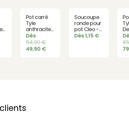
Pot carré
Soucoupe
Po
Tyle
ronde pour
Ty
e
anthracite
pot Cleo -
De
- Design
Anthracite
Mo
Dès
Dès
1,15
€
D
contemporain
3
54,90
€
8
pour jardin
Di
49,90
€
7
et terrasse
| 
La
clients