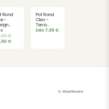
t Rond
Pot Rond
le -
Cleo -
sign
Terra
derne en
Laguna
ès
Dès
7,99
€
Classique
5,00
€
mensions
pour Fleurs
9,90
€
Terra
et Plantes
guna
WiserReview