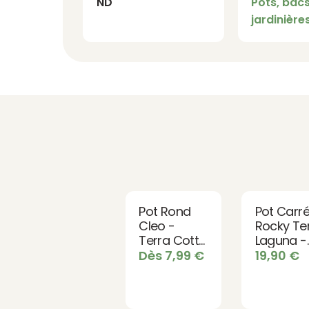
ND
Pots, bacs
jardinière
Pot Rond
Pot Carr
Cleo -
Rocky Te
Terra Cotta
Laguna -
Classique
Design
Dès
7,99
€
19,90
€
pour Fleurs
Urbain et
et Plantes
Naturel