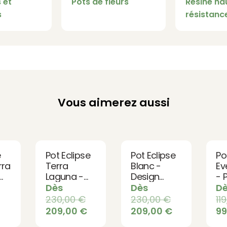
 et
Pots de fleurs
Résine ha
s
résistanc
Vous aimerez aussi
é
Pot Eclipse
Pot Eclipse
Po
rra
Terra
Blanc -
Ev
Laguna -
Design
- 
Design
pour
De
Dès
Dès
D
pour
Terrasse et
av
230,00
€
230,00
€
11
Terrasse et
Jardin
Ré
209,00
€
209,00
€
9
Jardin
d'