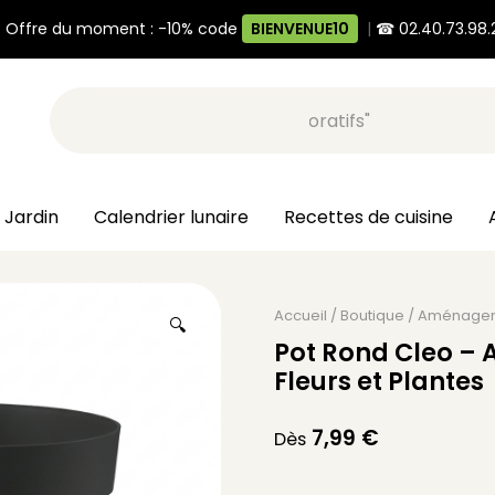
 Offre du moment : -10% code
BIENVENUE10
|
☎ 02.40.73.98.
Recherche, ex: "pots décoratifs"
 Jardin
Calendrier lunaire
Recettes de cuisine
Accueil
/
Boutique
/
Aménage
🔍
Pot Rond Cleo – 
Fleurs et Plantes
7,99
€
Dès