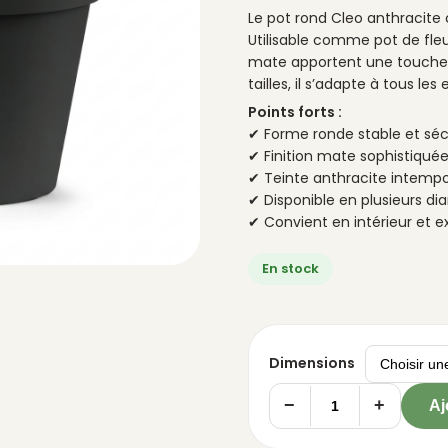
Le pot rond Cleo anthracite
Utilisable comme pot de fleu
mate apportent une touche m
tailles, il s’adapte à tous les
Points forts :
✔ Forme ronde stable et séc
✔ Finition mate sophistiqué
✔ Teinte anthracite intempo
✔ Disponible en plusieurs di
✔ Convient en intérieur et e
En stock
Dimensions
−
+
Aj
quantité
de