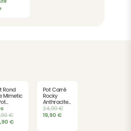
ute
e
t Rond
Pot Carré
e Mimetic
Rocky
Pot
Anthracite
sign
- Design
ès
24,90
€
ec
Urbain et
9,90
€
19,90
€
serve
Naturel
9,90
€
Eau