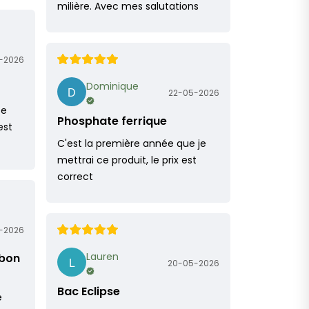
milière. Avec mes salutations
-2026
Dominique
22-05-2026
ce
Phosphate ferrique
est
C'est la première année que je
mettrai ce produit, le prix est
correct
-2026
Lauren
 bon
20-05-2026
Bac Eclipse
e