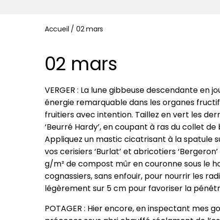
Accueil
/
02 mars
02 mars
VERGER : La lune gibbeuse descendante en journ
énergie remarquable dans les organes fructifè
fruitiers avec intention. Taillez en vert les 
‘Beurré Hardy’, en coupant à ras du collet de
Appliquez un mastic cicatrisant à la spatule 
vos cerisiers ‘Burlat’ et abricotiers ‘Berger
g/m² de compost mûr en couronne sous le hou
cognassiers, sans enfouir, pour nourrir les radic
légèrement sur 5 cm pour favoriser la péné
POTAGER : Hier encore, en inspectant mes gode