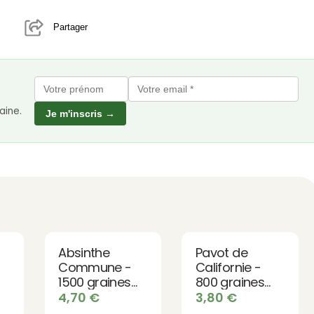
Partager
aine.
Je m'inscris →
Absinthe
Pavot de
Commune -
Californie -
1500 graines
800 graines
bio
bio
4,70
€
3,80
€