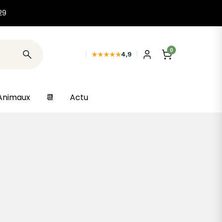
29
0
★★★★★
4,9
Animaux
📆
Actu