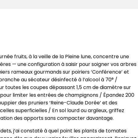
ée fruits, à la veille de la Pleine lune, concentre une
res — une configuration à saisir pour soigner vos arbres
derniers rameaux gourmands sur poiriers ‘Conférence’ et
 branche au sécateur désinfecté à l’alcool à 70° /
sur toutes les coupes dépassant 1,5 cm de diamètre sur
on’ pour limiter les entrées de champignons / Épandez 200
ppier des pruniers ‘Reine-Claude Dorée’ et des
elles superficielles / En sol lourd ou argileux, griffez
tration des apports sans compacter davantage.
ts, j’ai constaté à quel point les plants de tomates