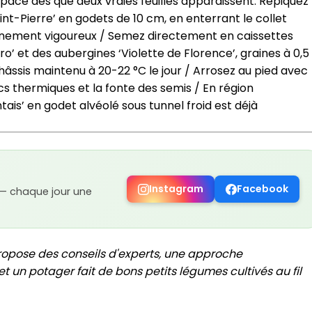
pace dès que deux vraies feuilles apparaissent. Repiquez
int-Pierre’ en godets de 10 cm, en enterrant le collet
cinement vigoureux / Semez directement en caissettes
o’ et des aubergines ‘Violette de Florence’, graines à 0,5
ssis maintenu à 20-22 °C le jour / Arrosez au pied avec
cs thermiques et la fonte des semis / En région
is’ en godet alvéolé sous tunnel froid est déjà
Instagram
Facebook
 — chaque jour une
ropose des conseils d'experts, une approche
t un potager fait de bons petits légumes cultivés au fil