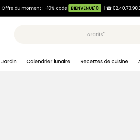
 Offre du moment : -10% code
BIENVENUE10
|
☎ 02.40.73.98.
Recherche, ex: "pots décoratifs"
 Jardin
Calendrier lunaire
Recettes de cuisine