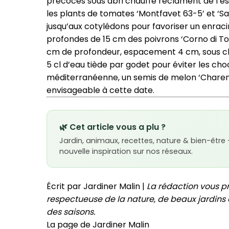
précoces sous abri chauffé réclament de l’es
les plants de tomates ‘Montfavet 63-5’ et ‘Sa
jusqu’aux cotylédons pour favoriser un enra
profondes de 15 cm des poivrons ‘Corno di Tor
cm de profondeur, espacement 4 cm, sous châ
5 cl d’eau tiède par godet pour éviter les cho
méditerranéenne, un semis de melon ‘Charenta
envisageable à cette date.
🌿 Cet article vous a plu ?
Jardin, animaux, recettes, nature & bien-être
nouvelle inspiration sur nos réseaux.
Écrit par Jardiner Malin |
La rédaction vous p
respectueuse de la nature, de beaux jardins e
des saisons.
La page de Jardiner Malin