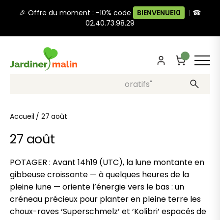
🎉 Offre du moment : -10% code
BIENVENUE10
|
☎
02.40.73.98.29
Recherche, ex: "pots décoratifs"
Accueil
/
27 août
27 août
POTAGER : Avant 14h19 (UTC), la lune montante en
gibbeuse croissante — à quelques heures de la
pleine lune — oriente l’énergie vers le bas : un
créneau précieux pour planter en pleine terre les
choux-raves ‘Superschmelz’ et ‘Kolibri’ espacés de