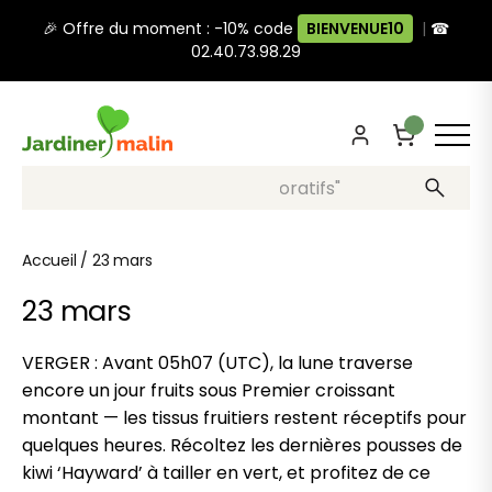
🎉 Offre du moment : -10% code
BIENVENUE10
|
☎
02.40.73.98.29
Recherche, ex: "pots décoratifs"
Accueil
/
23 mars
23 mars
VERGER : Avant 05h07 (UTC), la lune traverse
encore un jour fruits sous Premier croissant
montant — les tissus fruitiers restent réceptifs pour
quelques heures. Récoltez les dernières pousses de
kiwi ‘Hayward’ à tailler en vert, et profitez de ce