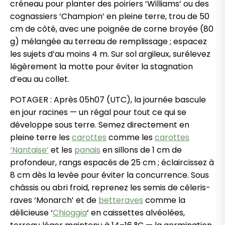
créneau pour planter des poiriers ‘Williams’ ou des
cognassiers ‘Champion’ en pleine terre, trou de 50
cm de côté, avec une poignée de corne broyée (80
g) mélangée au terreau de remplissage ; espacez
les sujets d’au moins 4 m. Sur sol argileux, surélevez
légèrement la motte pour éviter la stagnation
d’eau au collet.
POTAGER : Après 05h07 (UTC), la journée bascule
en jour racines — un régal pour tout ce qui se
développe sous terre. Semez directement en
pleine terre les
carottes
comme les
carottes
‘Nantaise’
et les
panais
en sillons de 1 cm de
profondeur, rangs espacés de 25 cm ; éclaircissez à
8 cm dès la levée pour éviter la concurrence. Sous
châssis ou abri froid, reprenez les semis de céleris-
raves ‘Monarch’ et de
betteraves
comme la
délicieuse ‘
Chioggia
‘ en caissettes alvéolées,