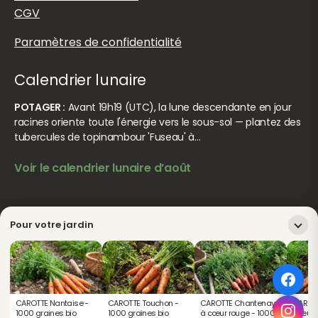
CGV
Paramètres de confidentialité
Calendrier lunaire
POTAGER :
Avant 19h19 (UTC), la lune descendante en jour
racines oriente toute l'énergie vers le sous-sol — plantez des
tubercules de topinambour 'Fuseau' à…
Voir le calendrier lunaire d’août
© Jardiner Malin. Tous droits réservés.
Crédits
Pour votre jardin
CAROTTE Nantaise -
CAROTTE Touchon -
CAROTTE Chantenay
CAROTT
1000 graines bio
1000 graines bio
à cœur rouge - 1000
Cœur R