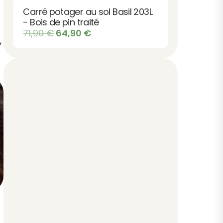
Carré potager au sol Basil 203L
- Bois de pin traité
Le
Le
71,90
€
64,90
€
,
prix
prix
initial
actuel
était :
est :
71,90 €.
64,90 €.