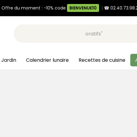
 Offre du moment : -10% code
BIENVENUE10
|
☎ 02.40.73.98.
Recherche, ex: "pots décoratifs"
 Jardin
Calendrier lunaire
Recettes de cuisine