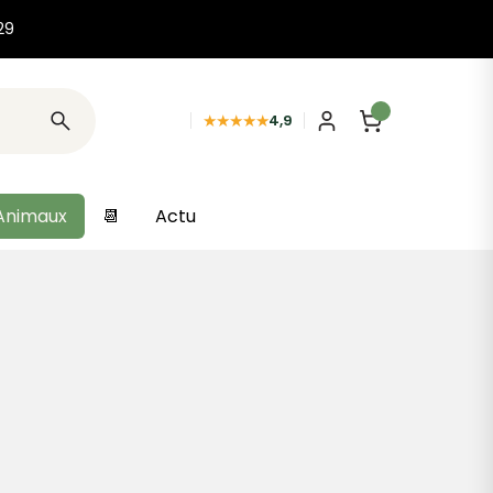
29
★★★★★
4,9
Animaux
📆
Actu