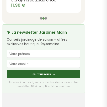
11,90
€
🌱 La newsletter Jardiner Malin
Conseils jardinage de saison + offres
exclusives boutique, 2x/semaine.
Je m'inscris →
En vous inscrivant, vous acceptez de recevoir notre
newsletter. Désinscription à tout moment.