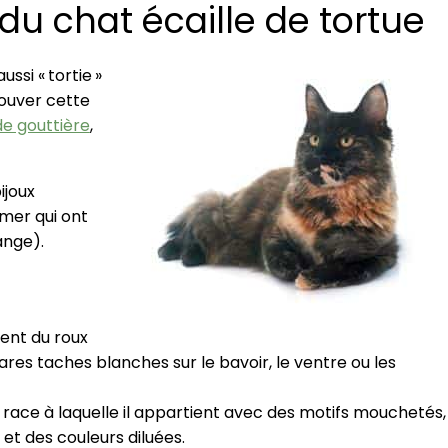
du chat écaille de tortue
ssi « tortie »
rouver cette
de gouttière
,
ijoux
mer qui ont
ange).
ent du roux
rares taches blanches sur le bavoir, le ventre ou les
a race à laquelle il appartient avec des motifs mouchetés,
 et des couleurs diluées.