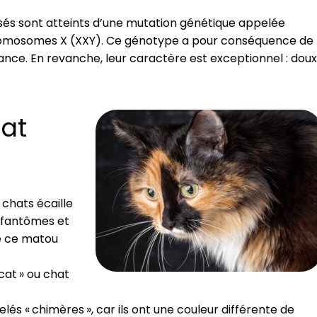
nsés sont atteints d’une mutation génétique appelée
romosomes X (XXY). Ce génotype a pour conséquence de
sance. En revanche, leur caractère est exceptionnel : doux
hat
chats écaille
r fantômes et
ue ce matou
cat » ou chat
lés « chimères », car ils ont une couleur différente de