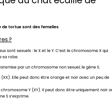
que du chat écaille de
e de tortue sont des femelles
.
res ?
 sont sexuels : le X et le Y. C’est le chromosome X qui
e sa robe.
 transmise par un chromosome non sexuel, le gène S.
XX). Elle peut donc être orange et noir avec un peu de
chromosome Y (XY). Il peut donc être uniquement noir o
ne S s’exprime.