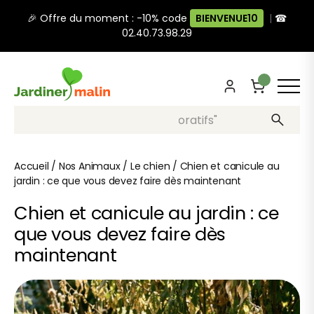
🎉 Offre du moment : -10% code
BIENVENUE10
|
☎
02.40.73.98.29
Recherche, ex: "pots décoratifs"
Accueil
/
Nos Animaux
/
Le chien
/
Chien et canicule au
jardin : ce que vous devez faire dès maintenant
Chien et canicule au jardin : ce
que vous devez faire dès
maintenant