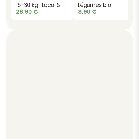
15-30 kg | Local &
Légumes bio
Durable
28,90
€
8,90
€